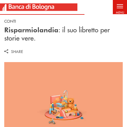
Salta al contenuto principale
MENU
CONTI
: il suo libretto per
Risparmiolandia
storie vere.
SHARE