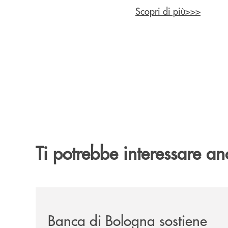
Scopri di più>>>
Ti potrebbe interessare an
/news/2026-194ª-edizione-della-fiera-di-san-la
Banca di Bologna sostiene