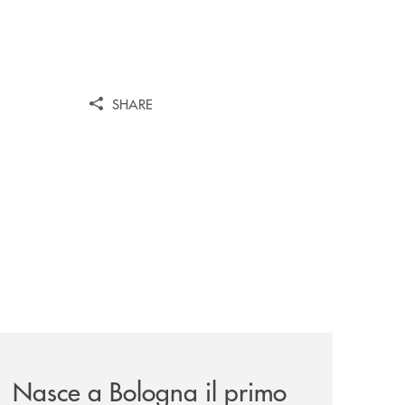
SHARE
news/nasce-a-bologna-il-primo-modello-in-italia-per-trattene
Nasce a Bologna il primo