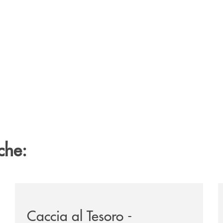
che:
zzaro/
/news/2026-marantona-fotografica-ant/
/
Caccia al Tesoro -