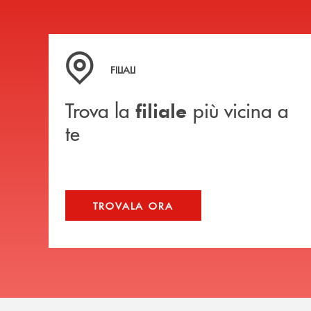
Trova la filiale più vicina a te
FILIALI
Trova la
più vicina a
filiale
te
TROVALA ORA