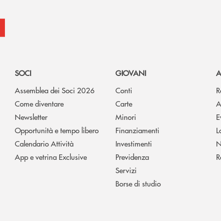
SOCI
GIOVANI
A
Assemblea dei Soci 2026
Conti
R
Come diventare
Carte
A
Newsletter
Minori
E
Opportunità e tempo libero
Finanziamenti
L
Calendario Attività
Investimenti
N
App e vetrina Exclusive
Previdenza
R
Servizi
Borse di studio