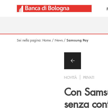
Salta al contenuto principale
Sei nella pagina:
Home
/
News
/
Samsung Pay
NOVITÀ
PRIVATI
Con Samsun
senza cont