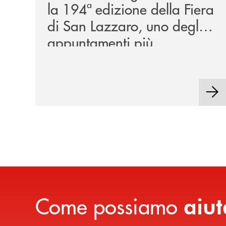
la 194ª edizione della Fiera
di San Lazzaro, uno degli
appuntamenti più
rappresentativi della
tradizione locale.
Come possiamo
aiut