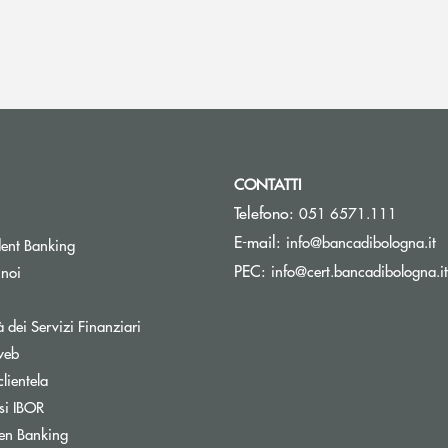
CONTATTI
Telefono:
051 6571.111
(s
E-mail:
info@bancadibologna.it
ent Banking
PEC:
info@cert.bancadibologna.it
 noi
à dei Servizi Finanziari
web
clientela
si IBOR
Apre una nuova finestra
en Banking