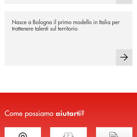
/news/nasce-a-bologna-il-primo-modello-in-italia-per-trattenere-talenti-s
Nasce a Bologna il primo modello in Italia per
trattenere talenti sul territorio
Come possiamo
?
aiutarti
Trova la filiale più vicina a te
Hai bisogno di assistenza immediata?
Hai bisogno di alcuni