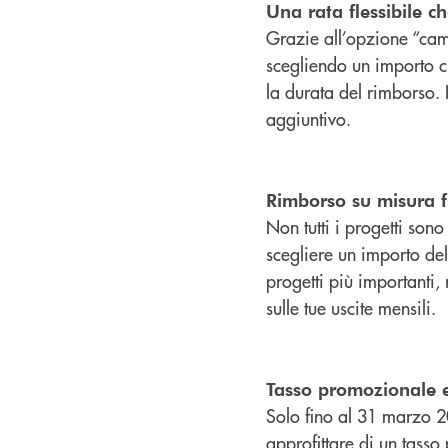
Una rata flessibile c
Grazie all’opzione “cam
scegliendo un importo ch
la durata del rimborso. I
aggiuntivo.
Rimborso su misura f
Non tutti i progetti son
scegliere un importo dell
progetti più importanti
sulle tue uscite mensili.
Tasso promozionale e 
Solo fino al 31 marzo 2
approfittare di un tasso