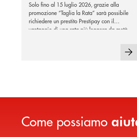
per te!
Solo fino al 15 luglio 2026, grazie alla
promozione “Taglia la Rata” sarà possibile
richiedere un prestito Prestipay con il
vantaggio di una rata più leggera da metà
piano di rimborso.
Come possiamo
aiut