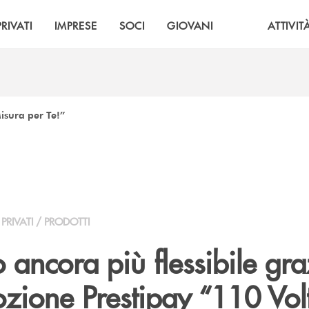
PRIVATI
IMPRESE
SOCI
GIOVANI
ATTIVIT
isura per Te!”
PRIVATI / PRODOTTI
o ancora più flessibile gra
ozione Prestipay “110 Vol