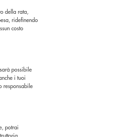
o della rata,
pesa, ridefinendo
essun costo
sarà possibile
anche i tuoi
o responsabile
e, potrai
ruttoria