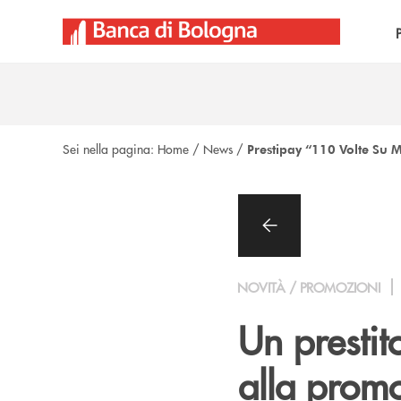
Salta al contenuto principale
Sei nella pagina:
Home
/
News
/
Prestipay “110 Volte Su M
NOVITÀ / PROMOZIONI
Un prestit
alla prom