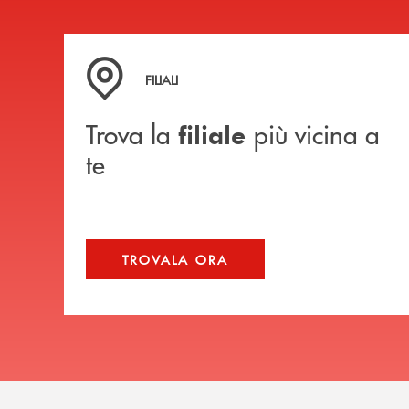
Trova la filiale più vicina a te
FILIALI
Trova la
più vicina a
filiale
te
TROVALA ORA