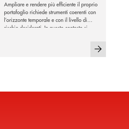
investimenti
Ampliare e rendere più efficiente il proprio
portafoglio richiede strumenti coerenti con
l’orizzonte temporale e con il livello di
rischio desiderati. In questo contesto si
inseriscono NEF Ethical Step to Balanced
2030 e NEF Target 2031, due soluzioni tra
loro complementari, pensate per
accompagnare l’investitore in un percorso
strutturato e consapevole.