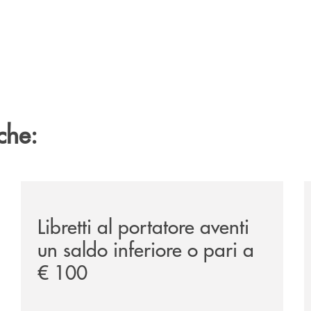
che:
ipay-il-prestito-personale-che-si-fa-in-due-per-te/
/news/libretti-al-portatore/
/
Libretti al portatore aventi
un saldo inferiore o pari a
€ 100