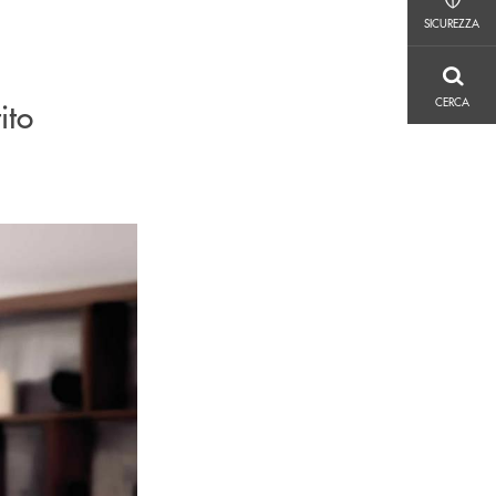
SICUREZZA
SICUREZZA
CERCA
CERCA
ito