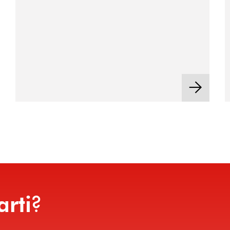
?
arti