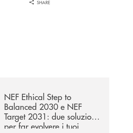
SHARE
news/nef-ethical-step-to-balanced-2030-e-nef-target-2031-d
NEF Ethical Step to
Balanced 2030 e NEF
Target 2031: due soluzioni
per far evolvere i tuoi