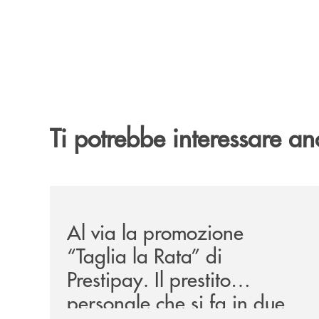
Ti potrebbe interessare an
/news/al-via-la-promozione-taglia-la-rata-di-prest
Al via la promozione
“Taglia la Rata” di
Prestipay. Il prestito
personale che si fa in due