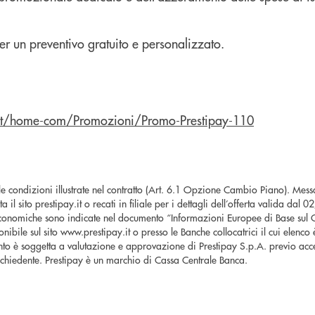
 per un preventivo gratuito e personalizzato.
.it/home-com/Promozioni/Promo-Prestipay-110
le condizioni illustrate nel contratto (Art. 6.1 Opzione Cambio Piano). Mes
a il sito prestipay.it o recati in filiale per i dettagli dell’offerta valida dal
nomiche sono indicate nel documento “Informazioni Europee di Base sul C
ibile sul sito www.prestipay.it o presso le Banche collocatrici il cui elenco è
nto è soggetta a valutazione e approvazione di Prestipay S.p.A. previo acc
richiedente. Prestipay è un marchio di Cassa Centrale Banca.