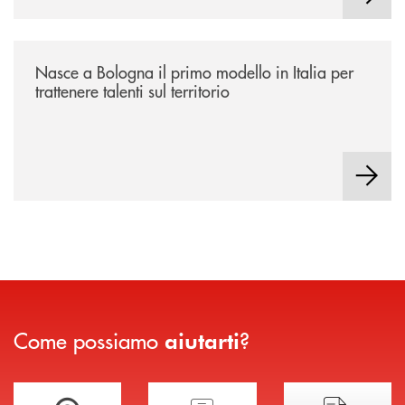
/news/nasce-a-bologna-il-primo-modello-in-italia-per-trattenere-talenti-s
Nasce a Bologna il primo modello in Italia per
trattenere talenti sul territorio
Come possiamo
?
aiutarti
Trova la filiale più vicina a te
Hai bisogno di assistenza immediata?
Hai bisogno di alcuni