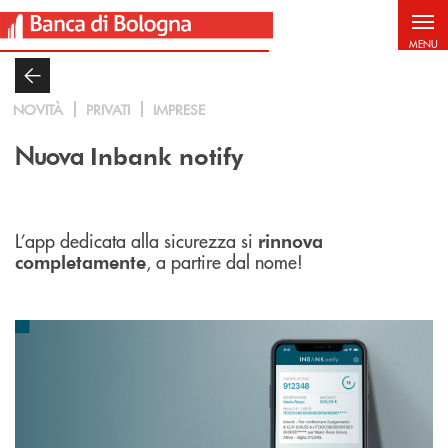
Salta al contenuto principale
MENU
NOVITÀ
PRIVATI
IMPRESE
Nuova
Inbank notify
L’app dedicata alla sicurezza si
rinnova
, a partire dal nome!
completamente