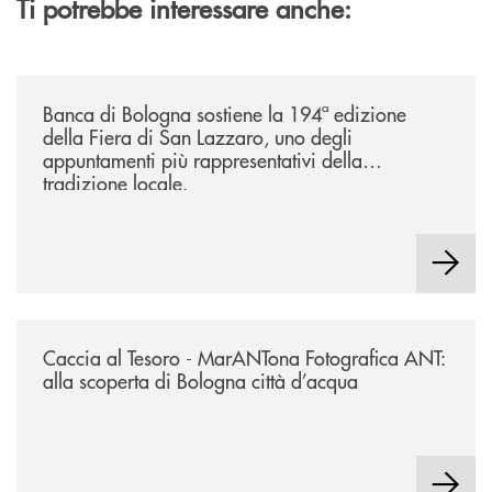
Ti potrebbe interessare anche:
/news/2026-194ª-edizione-della-fiera-di-san-lazzaro/
Banca di Bologna sostiene la 194ª edizione
della Fiera di San Lazzaro, uno degli
appuntamenti più rappresentativi della
tradizione locale.
/news/2026-marantona-fotografica-ant/
Caccia al Tesoro - MarANTona Fotografica ANT:
alla scoperta di Bologna città d’acqua