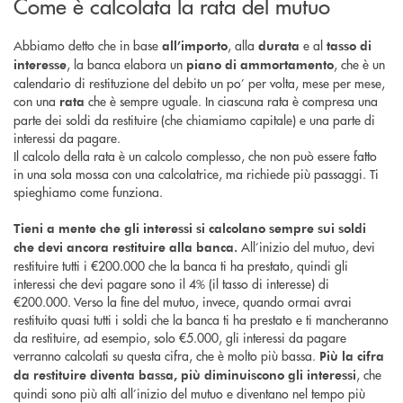
Come è calcolata la rata del mutuo
Abbiamo detto che in base
, alla
e al
all’importo
durata
tasso di
, la banca elabora un
, che è un
interesse
piano di ammortamento
calendario di restituzione del debito un po’ per volta, mese per mese,
con una
che è sempre uguale. In ciascuna rata è compresa una
rata
parte dei soldi da restituire (che chiamiamo capitale) e una parte di
interessi da pagare.
Il calcolo della rata è un calcolo complesso, che non può essere fatto
in una sola mossa con una calcolatrice, ma richiede più passaggi. Ti
spieghiamo come funziona.
Tieni a mente che gli interessi si calcolano sempre sui soldi
All’inizio del mutuo, devi
che devi ancora restituire alla banca.
restituire tutti i €200.000 che la banca ti ha prestato, quindi gli
interessi che devi pagare sono il 4% (il tasso di interesse) di
€200.000. Verso la fine del mutuo, invece, quando ormai avrai
restituito quasi tutti i soldi che la banca ti ha prestato e ti mancheranno
da restituire, ad esempio, solo €5.000, gli interessi da pagare
verranno calcolati su questa cifra, che è molto più bassa.
Più la cifra
, che
da restituire diventa bassa, più diminuiscono gli interessi
quindi sono più alti all’inizio del mutuo e diventano nel tempo più