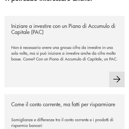
/news/iniziare-a-investire-con-un-piano-di-accumulo-di-capitale-pac/
Iniziare a investire con un Piano di Accumulo di
Capitale (PAC)
Non è necessario avere una grossa cifra da investire in una
sola volta, ma si può iniziare a investire anche da cifre molto
basse. Come? Con un Piano di Accumulo di Capitale, un PAC.
/news/come-il-conto-corrente-ma-fatti-per-risparmiare/
Come il conto corrente, ma fatti per risparmiare
Somiglianze e differenze tra il conto corrente e i prodotti di
risparmio bancari