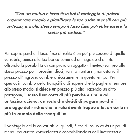
“Con un mutuo a tasso fisso hai il vantaggio di poterti
organizzare meglio e pianificare le tue uscite mensili con più
certezza, ma allo stesso tempo il tasso fisso potrebbe essere la
scelta più costosa.”
Per capire perché il tasso fisso di solito è un po’ più costoso di quello
variabile, pensa alla tua banca come ad un negozio che ti sta
offrendo la possibilità di comprare un oggetto (il mutuo) sempre allo
stesso prezzo per i prossimi dieci, venti o trent’anni, nonostante il
prezzo all’ingrosso cambierà sicuramente in questo tempo. Per
questo, in cambio della tranquillità di sapere che lo pagherai sempre
allo stesso modo, ti chiede un prezzo più alto. Facendo un altro
paragone,
il tasso fisso costa di più perché è simile ad
un’assicurazione: un costo che decidi di pagare perché ti
protegge dal rischio che la rata diventi troppo alta, un costo in
più in cambio della tranquillità.
Il vantaggio del tasso variabile, quindi, è che di solito costa un po’ di
meno, ma questa convenienza è controbilanciata dall’incertezza di