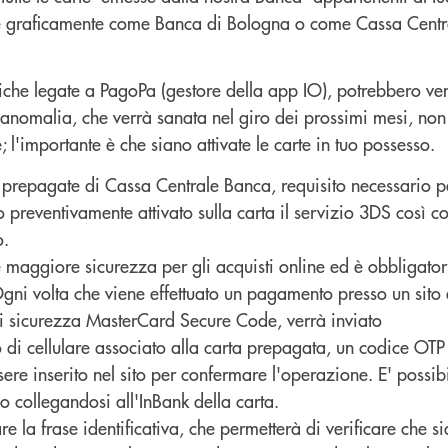
e graficamente come Banca di Bologna o come Cassa Centr
che legate a PagoPa (gestore della app IO), potrebbero ven
e anomalia, che verrà sanata nel giro dei prossimi mesi, no
 l'importante è che siano attivate le carte in tuo possesso.
e prepagate di Cassa Centrale Banca, requisito necessario p
to preventivamente attivato sulla carta il servizio 3DS così 
o.
 maggiore sicurezza per gli acquisti online ed è obbligatori
 Ogni volta che viene effettuato un pagamento presso un sit
 di sicurezza MasterCard Secure Code, verrà inviato
 di cellulare associato alla carta prepagata, un codice OTP
re inserito nel sito per confermare l'operazione. E' possibi
io collegandosi all'InBank della carta.
e la frase identificativa, che permetterà di verificare che si