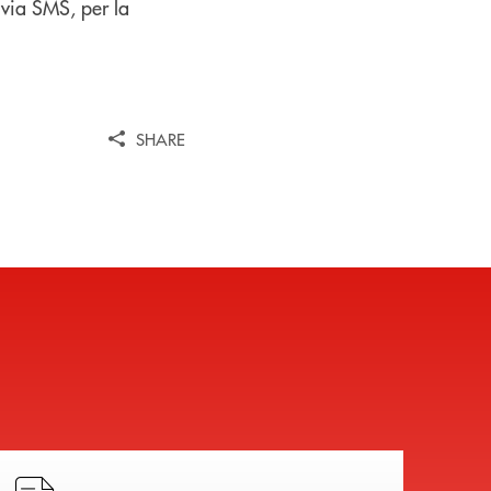
 via SMS, per la
SHARE
Hai bisogno di alcuni documenti ? Vai alla pagina della 