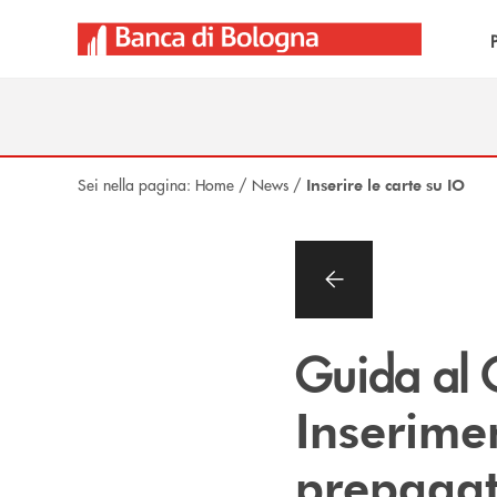
Salta al contenuto principale
Sei nella pagina:
Home
/
News
/
Inserire le carte su IO
Guida al 
Inserimen
prepagat