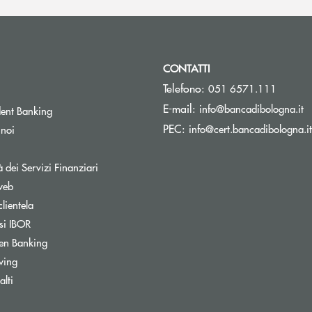
CONTATTI
Telefono:
051 6571.111
(s
E-mail:
info@bancadibologna.it
ent Banking
PEC:
info@cert.bancadibologna.it
 noi
à dei Servizi Finanziari
web
clientela
si IBOR
Apre una nuova finestra
en Banking
wing
ra
lti