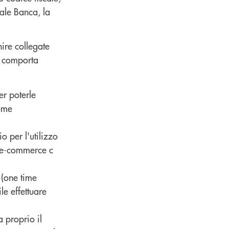
ale Banca, la
ire collegate
n comporta
er poterle
come
o per l'utilizzo
o e-commerce c
 (one time
le effettuare
a proprio il