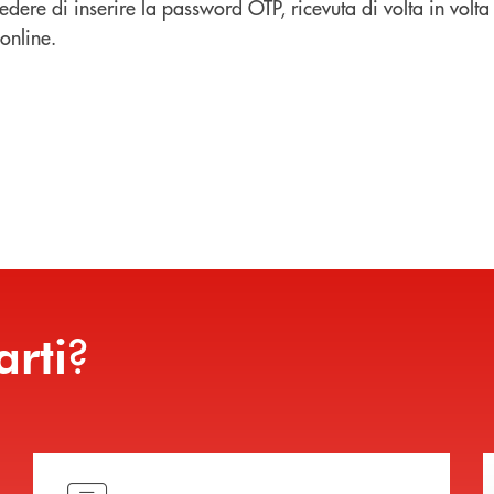
dere di inserire la password OTP, ricevuta di volta in volta
online.
?
arti
Hai bisogno di assistenza immediata?