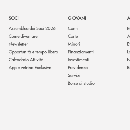
SOCI
GIOVANI
A
Assemblea dei Soci 2026
Conti
R
Come diventare
Carte
A
Newsletter
Minori
E
Opportunità e tempo libero
Finanziamenti
L
Calendario Attività
Investimenti
N
App e vetrina Exclusive
Previdenza
R
Servizi
Borse di studio