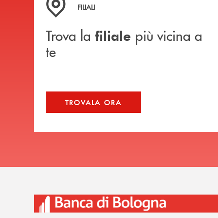
FILIALI
Trova la
più vicina a
filiale
te
TROVALA ORA