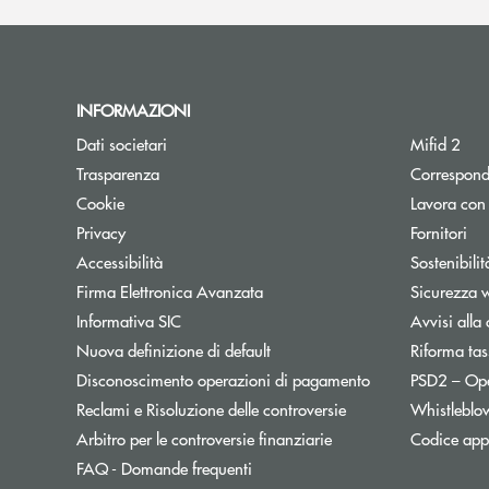
INFORMAZIONI
Dati societari
Mifid 2
Trasparenza
Correspond
Cookie
Lavora con
Privacy
Fornitori
Accessibilità
Sostenibilit
Firma Elettronica Avanzata
Sicurezza 
Informativa SIC
Avvisi alla 
Nuova definizione di default
Riforma tas
Disconoscimento operazioni di pagamento
PSD2 – Op
Reclami e Risoluzione delle controversie
Whistleblo
Apre una nuova finest
Arbitro per le controversie finanziarie
Codice appa
FAQ - Domande frequenti