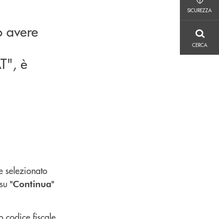
SICUREZZA
SICUREZZA
o avere
CERCA
CERCA
", è
e selezionato
 su
"Continua"
o codice fiscale,