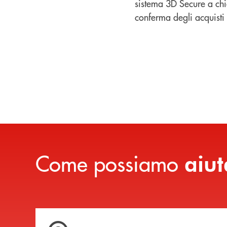
sistema 3D Secure a chie
conferma degli acquisti 
Come possiamo
aiut
Trova la filiale più vicina a te