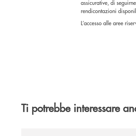
assicurative, di seguir
rendicontazioni disponib
L’accesso alle aree riser
Ti potrebbe interessare an
/news/2026-194ª-edizione-della-fiera-di-san-la