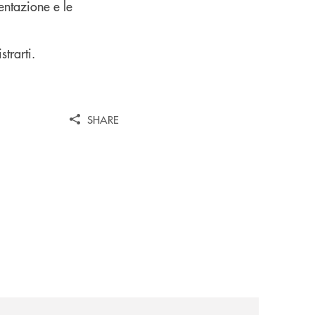
entazione e le
strarti.
SHARE
news/nasce-a-bologna-il-primo-modello-in-italia-per-trattene