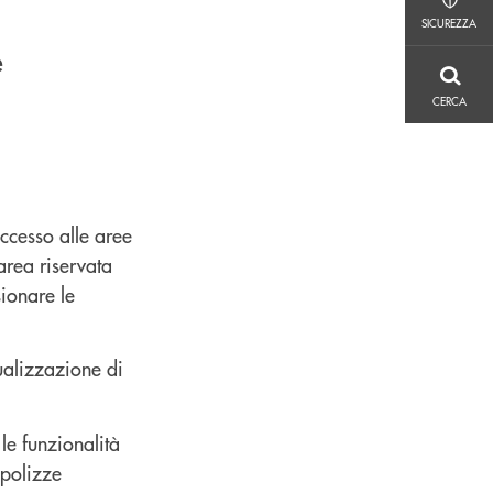
SICUREZZA
SICUREZZA
e
CERCA
CERCA
ccesso alle aree
area riservata
sionare le
ualizzazione di
le funzionalità
 polizze