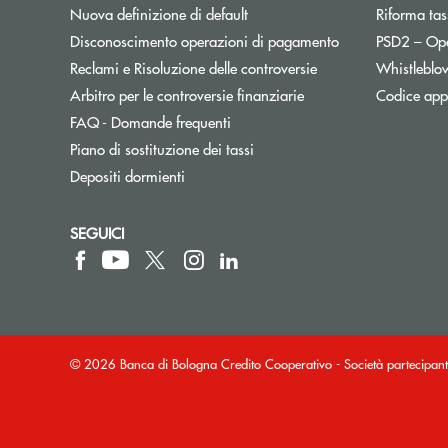
Nuova definizione di default
Riforma tas
Disconoscimento operazioni di pagamento
PSD2 – Op
Reclami e Risoluzione delle controversie
Whistleblo
Apre una nuova finest
Arbitro per le controversie finanziarie
Codice appa
FAQ - Domande frequenti
Apre una nuova finestra
Piano di sostituzione dei tassi
Depositi dormienti
SEGUICI
© 2026 Banca di Bologna Credito Cooperativo - Società partecip