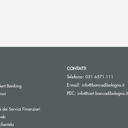
CONTATTI
Telefono:
051 6571.111
(s
E-mail:
info@bancadibologna.it
ent Banking
PEC:
info@cert.bancadibologna.it
 noi
à dei Servizi Finanziari
web
clientela