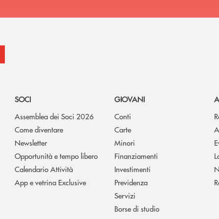
SOCI
GIOVANI
A
Assemblea dei Soci 2026
Conti
R
Come diventare
Carte
A
Newsletter
Minori
E
Opportunità e tempo libero
Finanziamenti
L
Calendario Attività
Investimenti
N
App e vetrina Exclusive
Previdenza
R
Servizi
Borse di studio