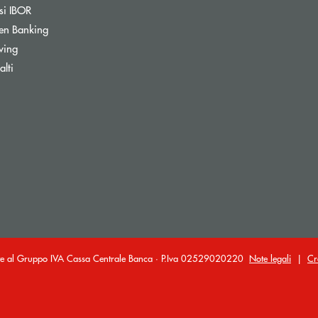
si IBOR
Apre una nuova finestra
en Banking
wing
ra
lti
ante al Gruppo IVA Cassa Centrale Banca · P.Iva 02529020220
Note legali
|
Cr