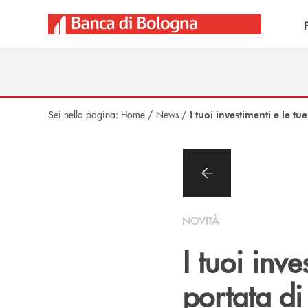
Salta al contenuto principale
Sei nella pagina:
Home
/
News
/
I tuoi investimenti e le tu
NOVITÀ
I tuoi inve
portata di 