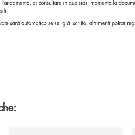
ne l’andamento, di consultare in qualsiasi momento la docum
ili.
vate sarà automatico se sei già iscritto, altrimenti potrai regi
che:
zzaro/
/news/2026-marantona-fotografica-ant/
/