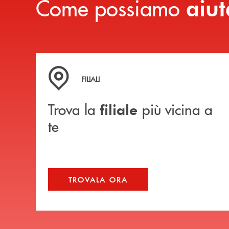
Come possiamo
aiut
Trova la filiale più vicina a te
FILIALI
Trova la
più vicina a
filiale
te
TROVALA ORA