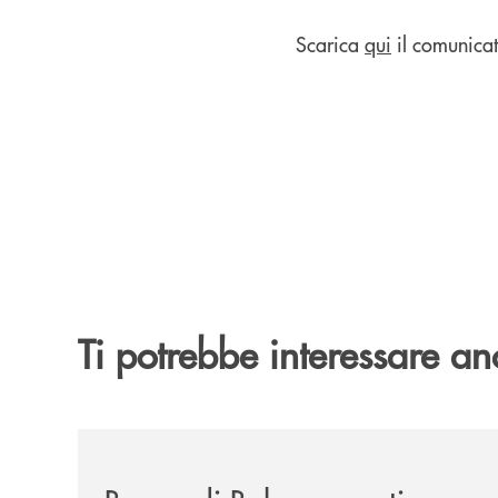
Scarica
qui
il comunicat
Ti potrebbe interessare an
/news/2026-194ª-edizione-della-fiera-di-san-la