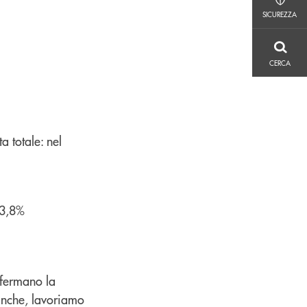
SICUREZZA
SICUREZZA
CERCA
CERCA
ta totale: nel
23,8%
nfermano la
anche, lavoriamo