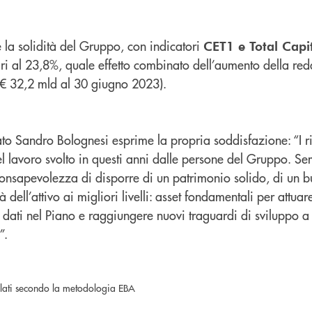
e la solidità del Gruppo, con indicatori
CET1 e Total Capit
i al 23,8%, quale effetto combinato dell’aumento della redd
(€ 32,2 mld al 30 giugno 2023).
o Sandro Bolognesi esprime la propria soddisfazione: “I ris
el lavoro svolto in questi anni dalle persone del Gruppo. S
 consapevolezza di disporre di un patrimonio solido, di un 
à dell’attivo ai migliori livelli: asset fondamentali per attuare
o dati nel Piano e raggiungere nuovi traguardi di sviluppo 
”.
colati secondo la metodologia EBA