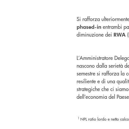
Si rafforza ulteriorment
entrambi par
phased-in
diminuzione dei
RWA
L’Amministratore Delegat
nascono dalla serietà d
semestre si rafforza la
resiliente e di una qualit
strategiche che ci siam
dell’economia del Paese
1
NPL ratio lordo e netto cal