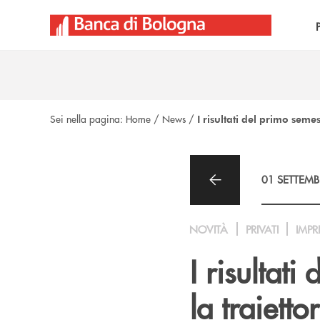
Salta al contenuto principale
Sei nella pagina:
Home
/
News
/
I risultati del primo sem
01 SETTEMB
NOVITÀ
PRIVATI
IMPR
I risultat
la traiett