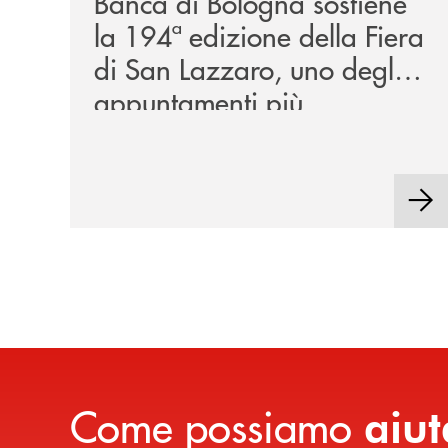
Banca di Bologna sostiene
la 194ª edizione della Fiera
di San Lazzaro, uno degli
appuntamenti più
rappresentativi della
tradizione locale.
Come possiamo
aiut