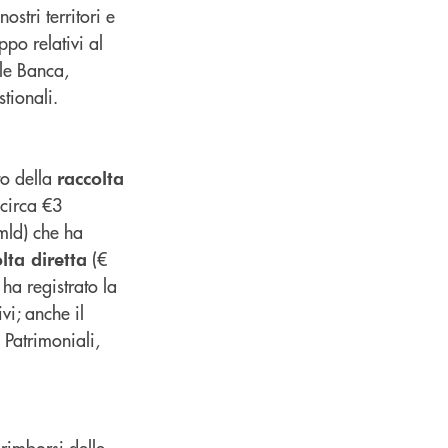
ostri territori e
ppo relativi al
le Banca,
tionali.
to della
raccolta
circa €3
mld) che ha
(€
lta diretta
ha registrato la
ivi; anche il
i Patrimoniali,
rimborsi delle