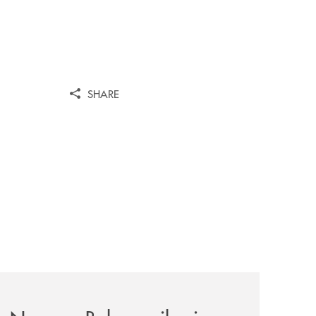
SHARE
news/nasce-a-bologna-il-primo-modello-in-italia-per-trattene