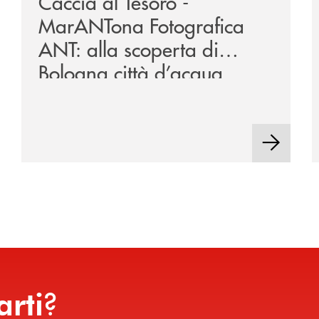
Caccia al Tesoro -
MarANTona Fotografica
ANT: alla scoperta di
Bologna città d’acqua
?
arti