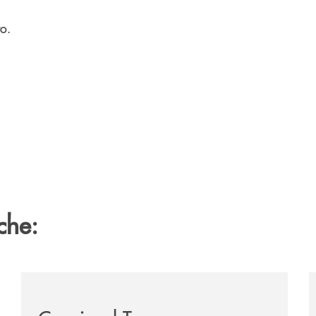
o.
che:
zzaro/
/news/2026-marantona-fotografica-ant/
/