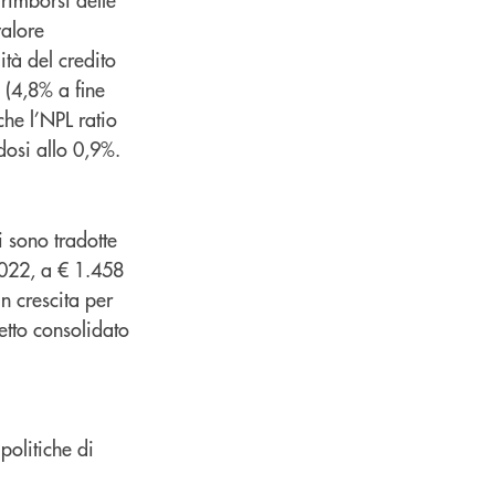
valore
ità del credito
 (4,8% a fine
he l’NPL ratio
dosi allo 0,9%.
i sono tradotte
2022, a € 1.458
n crescita per
netto consolidato
politiche di