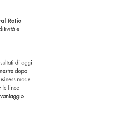
al Ratio
itività e
ultati di oggi
emestre dopo
business model
 le linee
a vantaggio