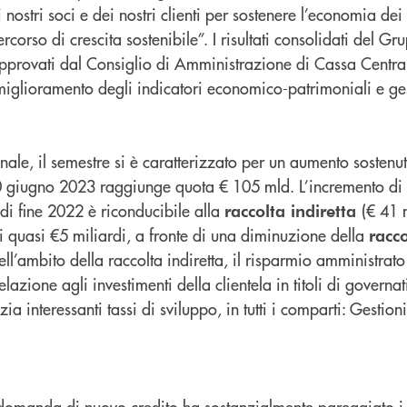
nostri soci e dei nostri clienti per sostenere l’economia dei n
corso di crescita sostenibile”. I risultati consolidati del Gru
pprovati dal Consiglio di Amministrazione di Cassa Centra
miglioramento degli indicatori economico-patrimoniali e ges
onale, il semestre si è caratterizzato per un aumento sostenu
0 giugno 2023 raggiunge quota € 105 mld. L’incremento di 
 di fine 2022 è riconducibile alla
(€ 41 
raccolta indiretta
di quasi €5 miliardi, a fronte di una diminuzione della
racco
ll’ambito della raccolta indiretta, il risparmio amministrato 
elazione agli investimenti della clientela in titoli di governat
ia interessanti tassi di sviluppo, in tutti i comparti: Gestion
a domanda di nuovo credito ha sostanzialmente pareggiato i 