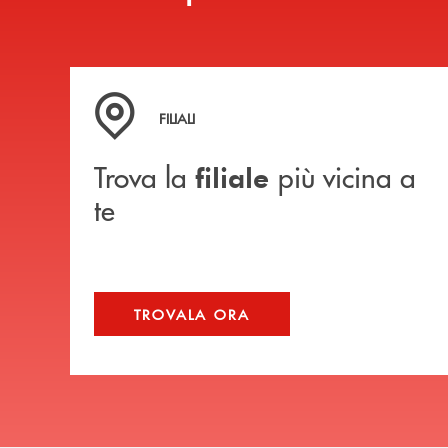
Trova la filiale più vicina a te
FILIALI
Trova la
più vicina a
filiale
te
TROVALA ORA