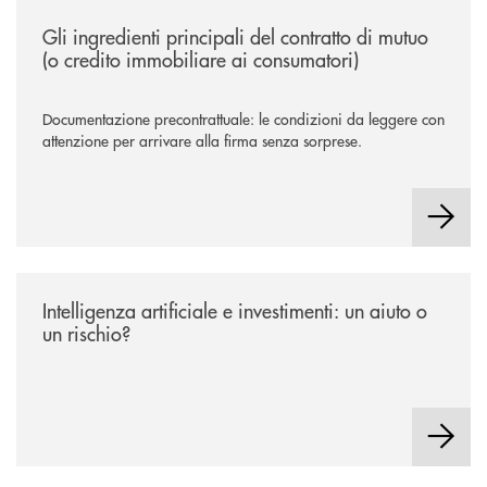
/news/gli-ingredienti-principali-del-contratto-di-mutuo-o-credito-immob
Gli ingredienti principali del contratto di mutuo
(o credito immobiliare ai consumatori)
Documentazione precontrattuale: le condizioni da leggere con
attenzione per arrivare alla firma senza sorprese.
/news/intelligenza-artificiale-e-investimenti-un-aiuto-o-un-rischio/
Intelligenza artificiale e investimenti: un aiuto o
un rischio?