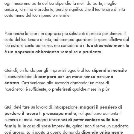
ogni mese una parte del tuo stipendio la metti da parte, meglio
ancora, la stima è prudente, perché significa che il tuo tenore di vita
costa meno del tuo stipendio mensile.
Puoi anche lanciarti in approcci più sofisticati e precisi per stimare il
costo del tuo tenore di vita, ad esempio guardare le spese effettive dal
tuo estratto conto bancario, ma considerare
il tuo stipendio mensile
è un approccio abbastanza semplice e prudente.
Quindi, un fondo per gli imprevisti uguale al tuo
stipendio mensile
ti consentirebbe di
campare per un mese senza nessuna
. Ora veniamo alla seconda domanda: un mese di
entrata
“cuscinetto” è sufficiente, o preferiresti qualche mese in più?
Qui, devi fare un lavoro di introspezione:
magari il pensiero di
, nel qual caso aumenta il
perdere il lavoro ti preoccupa molto
numero di mesi. Magari invece
sai di poter contare sulla tua
in caso di spese impreviste, quindi non ti serve un cuscinetto
famiglia
così grosso. La risposta a questa domanda
dipende unicamente