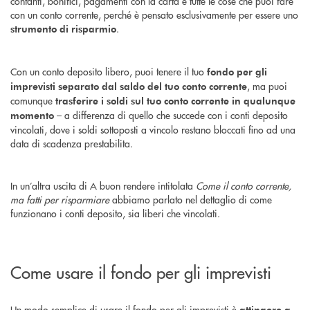
contanti, bonifici, pagamenti con la carta e tutte le cose che puoi fare
con un conto corrente, perché è pensato esclusivamente per essere uno
.
strumento di risparmio
Con un conto deposito libero, puoi tenere il tuo
fondo per gli
, ma puoi
imprevisti separato dal saldo del tuo conto corrente
comunque
trasferire i soldi sul tuo conto corrente in qualunque
– a differenza di quello che succede con i conti deposito
momento
vincolati, dove i soldi sottoposti a vincolo restano bloccati fino ad una
data di scadenza prestabilita.
In un’altra uscita di A buon rendere intitolata
Come il conto corrente,
ma fatti per risparmiare
abbiamo parlato nel dettaglio di come
funzionano i conti deposito, sia liberi che vincolati.
Come usare il fondo per gli imprevisti
Un modo semplice di usare il fondo per gli imprevisti è
attingere a