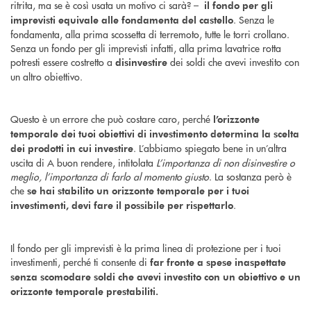
ritrita, ma se è così usata un motivo ci sarà? –
il fondo per gli
. Senza le
imprevisti equivale alle fondamenta del castello
fondamenta, alla prima scossetta di terremoto, tutte le torri crollano.
Senza un fondo per gli imprevisti infatti, alla prima lavatrice rotta
potresti essere costretto a
dei soldi che avevi investito con
disinvestire
un altro obiettivo.
Questo è un errore che può costare caro, perché
l’orizzonte
temporale dei tuoi obiettivi di investimento determina la scelta
. L’abbiamo spiegato bene in un’altra
dei prodotti in cui investire
uscita di A buon rendere, intitolata
L’importanza di non disinvestire o
meglio, l’importanza di farlo al momento giusto
. La sostanza però è
che
se hai stabilito un orizzonte temporale per i tuoi
.
investimenti, devi fare il possibile per rispettarlo
Il fondo per gli imprevisti è la prima linea di protezione per i tuoi
investimenti, perché ti consente di
far fronte a spese inaspettate
senza scomodare soldi che avevi investito con un obiettivo e un
orizzonte temporale prestabiliti.