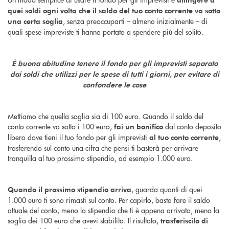
quei soldi ogni volta che il saldo del tuo conto corrente va sotto
, senza preoccuparti – almeno inizialmente – di
una certa soglia
quali spese impreviste ti hanno portato a spendere più del solito.
È buona abitudine tenere il fondo per gli imprevisti separato
dai soldi che utilizzi per le spese di tutti i giorni, per evitare di
confondere le cose
Mettiamo che quella soglia sia di 100 euro. Quando il saldo del
conto corrente va sotto i 100 euro,
dal conto deposito
fai un bonifico
libero dove tieni il tuo fondo per gli imprevisti
,
al tuo conto corrente
trasferendo sul conto una cifra che pensi ti basterà per arrivare
tranquilla al tuo prossimo stipendio, ad esempio 1.000 euro.
, guarda quanti di quei
Quando il prossimo stipendio arriva
1.000 euro ti sono rimasti sul conto. Per capirlo, basta fare il saldo
attuale del conto, meno lo stipendio che ti è appena arrivato, meno la
soglia dei 100 euro che avevi stabilito. Il risultato,
trasferiscilo di