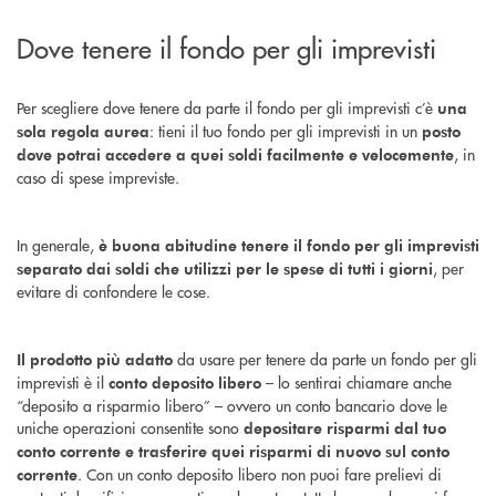
Dove tenere il fondo per gli imprevisti
Per scegliere dove tenere da parte il fondo per gli imprevisti c’è
una
: tieni il tuo fondo per gli imprevisti in un
sola regola aurea
posto
, in
dove potrai accedere a quei soldi facilmente e velocemente
caso di spese impreviste.
In generale,
è buona abitudine tenere il fondo per gli imprevisti
, per
separato dai soldi che utilizzi per le spese di tutti i giorni
evitare di confondere le cose.
da usare per tenere da parte un fondo per gli
Il prodotto più adatto
imprevisti è il
– lo sentirai chiamare anche
conto deposito libero
“deposito a risparmio libero” – ovvero un conto bancario dove le
uniche operazioni consentite sono
depositare risparmi dal tuo
conto corrente e trasferire quei risparmi di nuovo sul conto
. Con un conto deposito libero non puoi fare prelievi di
corrente