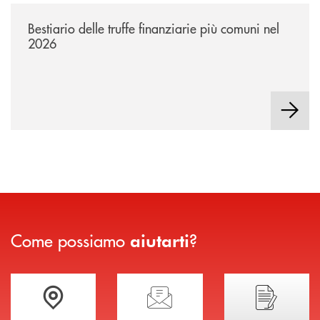
/news/bestiario-delle-truffe-finanziarie-piu-comuni-nel-2026/
Bestiario delle truffe finanziarie più comuni nel
2026
Come possiamo
?
aiutarti
Trova la filiale più vicina a te
Hai bisogno di assistenza immediata?
Hai bisogno di alcuni