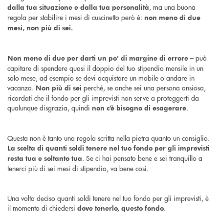
, ma una buona
dalla tua situazione e dalla tua personalità
regola per stabilire i mesi di cuscinetto però è:
non meno di due
mesi, non più di sei.
– può
Non meno di due per darti un po’ di margine di errore
capitare di spendere quasi il doppio del tuo stipendio mensile in un
solo mese, ad esempio se devi acquistare un mobile o andare in
vacanza.
perché, se anche sei una persona ansiosa,
Non più di sei
ricordati che il fondo per gli imprevisti non serve a proteggerti da
qualunque disgrazia, quindi
.
non c’è bisogno di esagerare
Questa non è tanto una regola scritta nella pietra quanto un consiglio.
La scelta di quanti soldi tenere nel tuo fondo per gli imprevisti
. Se ci hai pensato bene e sei tranquillo a
resta tua e soltanto tua
tenerci più di sei mesi di stipendio, va bene così.
Una volta deciso quanti soldi tenere nel tuo fondo per gli imprevisti, è
il momento di chiedersi
.
dove tenerlo, questo fondo