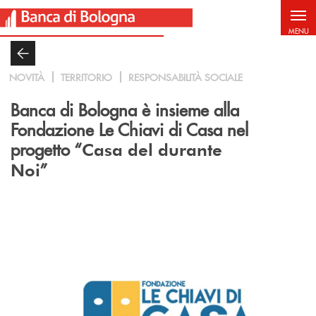
Salta al contenuto principale
MENU
NOVITÀ
TERRITORIO
RESPONSABILITÀ SOCIALE
Banca di Bologna è insieme alla
Fondazione Le Chiavi di Casa nel
progetto “
Casa del durante
”
Noi