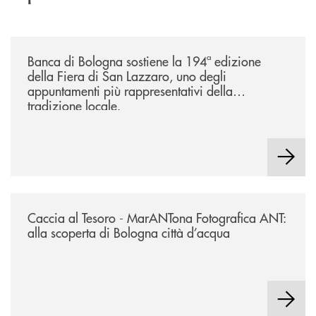
/news/2026-194ª-edizione-della-fiera-di-san-lazzaro/
Banca di Bologna sostiene la 194ª edizione
della Fiera di San Lazzaro, uno degli
appuntamenti più rappresentativi della
tradizione locale.
/news/2026-marantona-fotografica-ant/
Caccia al Tesoro - MarANTona Fotografica ANT:
alla scoperta di Bologna città d’acqua