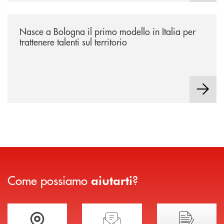
/news/nasce-a-bologna-il-primo-modello-in-italia-per-trattenere-talenti-s
Nasce a Bologna il primo modello in Italia per
trattenere talenti sul territorio
Come possiamo
?
aiutarti
Trova la filiale più vicina a te
Hai bisogno di assistenza immediata?
Hai bisogno di alcuni