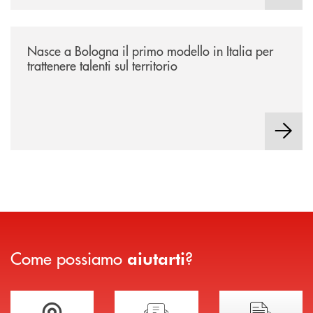
/news/nasce-a-bologna-il-primo-modello-in-italia-per-trattenere-talenti-s
Nasce a Bologna il primo modello in Italia per
trattenere talenti sul territorio
Come possiamo
?
aiutarti
Trova la filiale più vicina a te
Hai bisogno di assistenza immediata?
Hai bisogno di alcuni