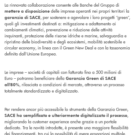
La rinnovata collaborazione consente alle Banche del Gruppo di
delle imprese operanti nei propri territori la
mettere a disposizione
, per sostenere e agevolare i loro progetti “green”,
garanzia di SACE
quali gli investimenti destinati a: mitigazione e adattamento ai
cambiamenti climatici, prevenzione e riduzione delle attività
inquinanti, protezione delle risorse idriche e marine, salvaguardia e
ripristino delle biodiversità e degli ecosistemi, mobilità sostenibile e
circular economy, in linea con il Green New Deal e con la tassonomia
definita dall’Unione Europea.
Le imprese – società di capitali con fatturato fino a 500 milioni di
Euro – potranno beneficiare della
Garanzia Green di SACE
, rilasciata a condizioni di mercato, attraverso un processo
all'80%
totalmente standardizzato e digitalizzato.
Per rendere ancor più accessibile lo strumento della Garanzia Green,
,
SACE ha semplificato e ulteriormente digitalizzato il processo
migliorando la customer experience anche grazie a un portale
dedicato. Tra le novità introdotte, è presente una maggiore flessibilità
dei finanziamenti, tra cui la possibilità di avere erogazioni multiple.