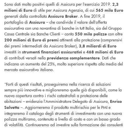
Sono dati molto positivi quelli di Assicura per l’esercizio 2019.
2,3
di utile per Assicura Agenzia, di cui
milioni di Euro
565 mila Euro
generati dalla controllata
. A fine 2019, il
Assicura Broker
portafoglio di
– che condivide il valore dell’offerta
Assicura
assicurativa con una novantina di banche in tutt Italia, sia del Gruppo
Cassa Centrale sia Banche Clienti – conta
con oltre
550 mila polizze
attinenti alla protezione (comprensivi
200 milioni di Euro di premi
dei premi intermediati da Assicura Broker),
3,8 miliardi di Euro
investiti in
e
strumenti finanziari assicurativi
468 milioni di Euro
di contributi versati nella
. Dati che
previdenza complementare
indicano un aumento del 25%, molto superiore rispetto alla media del
mercato assicurativo italiano.
“Forti di questi risultati, proseguiremo nella ricerca di soluzioni
sempre più innovative e miglioreremo quelle già disponibili, come la
nuova copertura contro i rischi catastrofali a protezione delle
abitazioni – evidenzia l’Amministratore Delegato di Assicura,
Enrico
–. Aggiorneremo il prodotto multirischio per le PMI e
Salvetta
integreremo il catalogo degli strumenti di investimento con una nuova
polizza multiramo, contenuta a livello di costo e con un basso grado
di volatilità. Continueremo ad investire sulla formazione dei consulenti