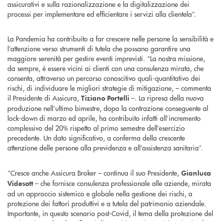
assicurativi e sulla razionalizzazione e la digitalizzazione dei
processi per implementare ed efficientare i servizi alla clientela”.
La Pandemia ha contribuito a far crescere nelle persone la sensibilità e
l’attenzione verso strumenti di tutela che possano garantire una
maggiore serenità per gestire eventi imprevisti. “La nostra missione,
da sempre, è essere vicini ai clienti con una consulenza mirata, che
consenta, attraverso un percorso conoscitivo quali-quantitativo dei
rischi, di individuare le migliori strategie di mitigazione, – commenta
il Presidente di Assicura,
–. La ripresa della nuova
Tiziano Portelli
produzione nell’ultimo bimestre, dopo la contrazione conseguente al
lock-down di marzo ed aprile, ha contribuito infatti all’incremento
complessivo del 20% rispetto al primo semestre dell’esercizio
precedente. Un dato significativo, a conferma della crescente
attenzione delle persone alla previdenza e all’assistenza sanitaria”.
“Cresce anche Assicura Broker – continua il suo Presidente,
Gianluca
– che fornisce consulenza professionale alle aziende, mirata
Videsott
ad un approccio sistemico e globale nella gestione dei rischi, a
protezione dei fattori produttivi e a tutela del patrimonio aziendale.
Importante, in questo scenario post-Covid, il tema della protezione del