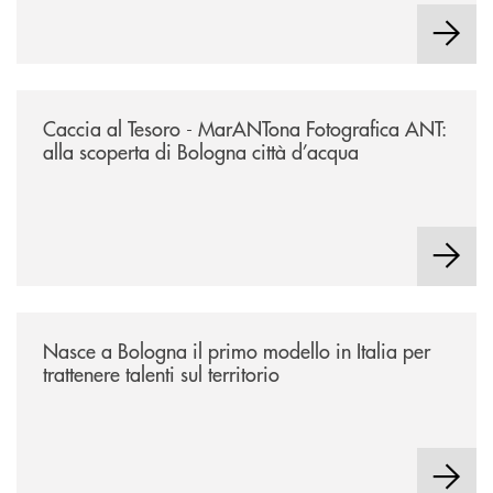
/news/2026-marantona-fotografica-ant/
Caccia al Tesoro - MarANTona Fotografica ANT:
alla scoperta di Bologna città d’acqua
/news/nasce-a-bologna-il-primo-modello-in-italia-per-trattenere-talenti-s
Nasce a Bologna il primo modello in Italia per
trattenere talenti sul territorio