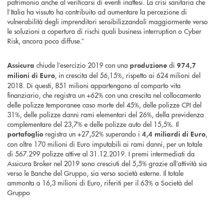
patrimonio anche al verificarsi di eventi inattesi. La crisi sanitaria che
l’Italia ha vissuto ha contribuito ad aumentare la percezione di
vulnerabilità degli imprenditori sensibilizzandoli maggiormente verso
le soluzioni a copertura di rischi quali business interruption o Cyber
Risk, ancora poco diffuse.”
chiude l’esercizio 2019 con una
di
Assicura
produzione
974,7
, in crescita del 56,15%, rispetto ai 624 milioni del
milioni di Euro
2018. Di questi, 851 milioni appartengono al comparto vita
finanziario, che registra un +62% con una crescita nel collocamento
delle polizze temporanee caso morte del 45%, delle polizze CPI del
31%, delle polizze danni rami elementari del 26%, della previdenza
complementare del 23,7% e delle polizze auto del 15,5%. Il
registra un +27,52% superando i
,
portafoglio
4,4 miliardi di Euro
con oltre 170 milioni di Euro imputabili ai rami danni, per un totale
di 567.299 polizze attive al 31.12.2019. I premi intermediati da
Assicura Broker nel 2019 sono cresciuti del 5,5% grazie all’attività sia
verso le Banche del Gruppo, sia verso società esterne. Il totale
ammonta a 16,3 milioni di Euro, riferiti per il 63% a Società del
Gruppo