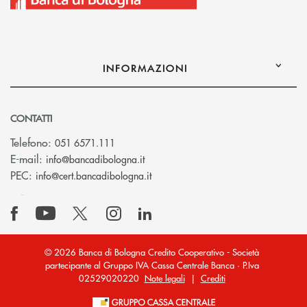
INFORMAZIONI
CONTATTI
Telefono:
051 6571.111
(si apre l’app di posta elettronica)
E-mail:
info@bancadibologna.it
(si apre l’app di posta elettronica
PEC:
info@cert.bancadibologna.it
© 2026 Banca di Bologna Credito Cooperativo - Società
partecipante al Gruppo IVA Cassa Centrale Banca · P.Iva
02529020220
Note legali
|
Crediti