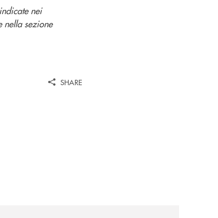
indicate nei
e nella sezione
SHARE
news/nasce-a-bologna-il-primo-modello-in-italia-per-trattene