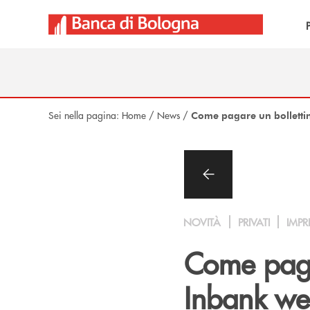
Salta al contenuto principale
Sei nella pagina:
Home
/
News
/
Come pagare un bollettin
NOVITÀ
PRIVATI
IMPR
Come paga
Inbank web