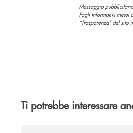
Messaggio pubblicitario 
Fogli Informativi messi 
“Trasparenza” del sito in
Ti potrebbe interessare an
/news/2026-194ª-edizione-della-fiera-di-san-la