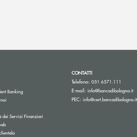
CONTATTI
Telefono:
051 6571.111
(s
E-mail:
info@bancadibologna.it
ent Banking
PEC:
info@cert.bancadibologna.it
 noi
à dei Servizi Finanziari
web
clientela