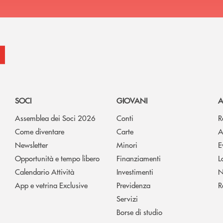
SOCI
GIOVANI
A
Assemblea dei Soci 2026
Conti
R
Come diventare
Carte
A
Newsletter
Minori
E
Opportunità e tempo libero
Finanziamenti
L
Calendario Attività
Investimenti
N
App e vetrina Exclusive
Previdenza
R
Servizi
Borse di studio