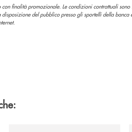
con finalità promozionale. Le condizioni contrattuali sono 
a disposizione del pubblico presso gli sportelli della banca 
ternet.
che:
zzaro/
/news/2026-marantona-fotografica-ant/
/