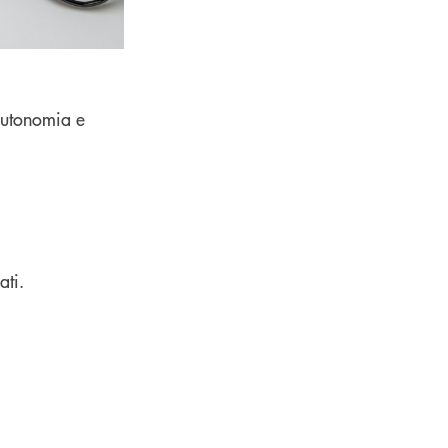
autonomia e
ati.