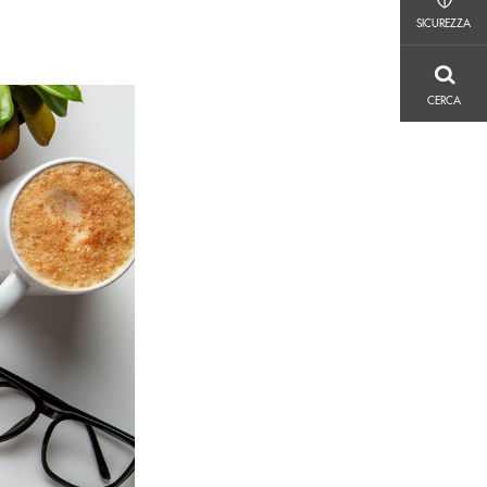
SICUREZZA
SICUREZZA
CERCA
CERCA