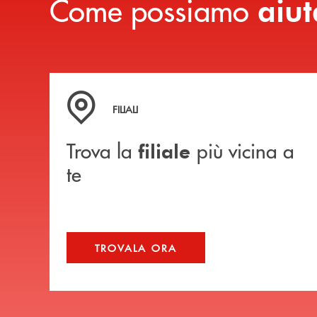
Come possiamo
aiut
Trova la filiale più vicina a te
FILIALI
Trova la
più vicina a
filiale
te
TROVALA ORA