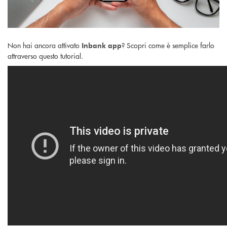
Non hai ancora attivato
? Scopri come è semplice farlo
Inbank app
attraverso questo tutorial.