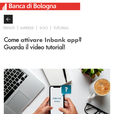
Salta al contenuto principale
PRIVATI
IMPRESE
SOCI
TUTORIAL
Come
?
attivare Inbank app
Guarda il video tutorial!