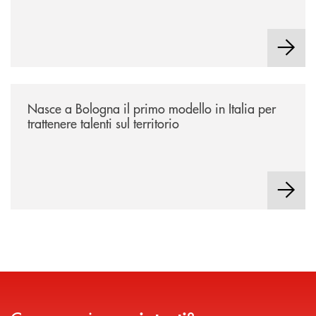
/news/nasce-a-bologna-il-primo-modello-in-italia-per-trattenere-talenti-s
Nasce a Bologna il primo modello in Italia per
trattenere talenti sul territorio