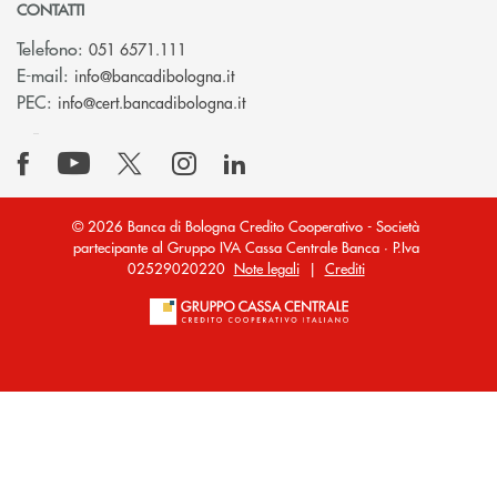
CONTATTI
Telefono:
051 6571.111
(si apre l’app di posta elettronica)
E-mail:
info@bancadibologna.it
(si apre l’app di posta elettronica
PEC:
info@cert.bancadibologna.it
© 2026 Banca di Bologna Credito Cooperativo - Società
partecipante al Gruppo IVA Cassa Centrale Banca · P.Iva
02529020220
Note legali
|
Crediti