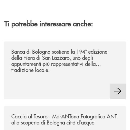
Ti potrebbe interessare anche:
/news/2026-194ª-edizione-della-fiera-di-san-lazzaro/
Banca di Bologna sostiene la 194ª edizione
della Fiera di San Lazzaro, uno degli
appuntamenti più rappresentativi della
tradizione locale.
/news/2026-marantona-fotografica-ant/
Caccia al Tesoro - MarANTona Fotografica ANT:
alla scoperta di Bologna città d’acqua