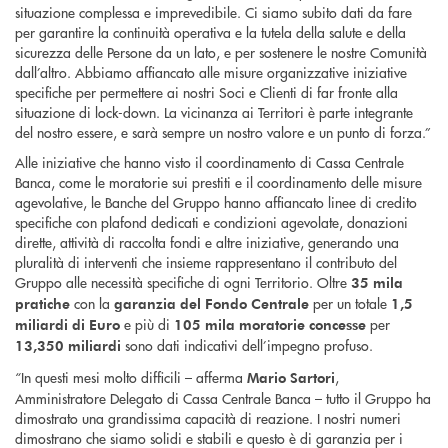
situazione complessa e imprevedibile. Ci siamo subito dati da fare
per garantire la continuità operativa e la tutela della salute e della
sicurezza delle Persone da un lato, e per sostenere le nostre Comunità
dall’altro. Abbiamo affiancato alle misure organizzative iniziative
specifiche per permettere ai nostri Soci e Clienti di far fronte alla
situazione di lock-down. La vicinanza ai Territori è parte integrante
del nostro essere, e sarà sempre un nostro valore e un punto di forza.”
Alle iniziative che hanno visto il coordinamento di Cassa Centrale
Banca, come le moratorie sui prestiti e il coordinamento delle misure
agevolative, le Banche del Gruppo hanno affiancato linee di credito
specifiche con plafond dedicati e condizioni agevolate, donazioni
dirette, attività di raccolta fondi e altre iniziative, generando una
pluralità di interventi che insieme rappresentano il contributo del
Gruppo alle necessità specifiche di ogni Territorio. Oltre
35 mila
con la
per un totale
pratiche
garanzia del Fondo Centrale
1,5
e più di
per
miliardi di Euro
105 mila moratorie concesse
sono dati indicativi dell’impegno profuso.
13,350 miliardi
“In questi mesi molto difficili – afferma
,
Mario
Sartori
Amministratore Delegato di Cassa Centrale Banca – tutto il Gruppo ha
dimostrato una grandissima capacità di reazione. I nostri numeri
dimostrano che siamo solidi e stabili e questo è di garanzia per i