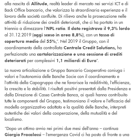
alla nascita di
, realtà leader di mercato nei servizi ICT e di
Allitude
Back Office bancario, che valorizza la straordinaria esperienza e il
lavoro delle società confluite. Di rilievo anche la prosecuzione nelle
attività di riduzione dei crediti deteriorati, che ci ha portato in un
triennio a dimezzare l’
.
NPL ratio
Il dato registrava il 9,3% lordo
al 31.12.2019 (
), con un
oggi sceso in area
8,8%
tasso di
del
,”. Nel 2019 il Gruppo, con il
copertura medio
55%
coordinamento della controllata
ha
Centrale Credit Solutions,
perfezionato una
cartolarizzazione e una cessione di crediti
per complessivi
”.
deteriorati
1,1 miliardi di Euro
La nuova articolazione a Gruppo Bancario Cooperativo coniuga i
valori e l’autonomia delle Banche Socie con il coordinamento e
l’attività della Capogruppo che ne favorisce la redditività, l’efficienza,
la crescita e la stabilità. I risultati positivi presentati dalla Presidenza e
dalla Direzione di Cassa Centrale Banca, ai quali hanno contribuito
tutte le componenti del Gruppo, testimoniano il valore e l’efficacia del
modello organizzativo adottato e la qualità delle Banche, interpreti
autentiche dei valori della cooperazione, della mutualità e del
localismo.
“Dopo un ottimo avvio nei primi due mesi dell’anno – continua
– l’emergenza Covid ci ha posto di fronte a una
Giorgio Fracalossi