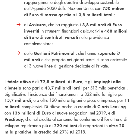
raggiungimento degli obiettivi di sviluppo sostenibile
dell’Agenda 2030 delle Nazioni Unite, con
750 milioni
di
sui
;
di Euro
masse gestite
3,8 miliardi totali
di
, che ha raggiunto i
Assicura
3,8 miliardi di Euro
in strumenti finanziari assicurativi e
investiti
468 milioni
di
nella previdenza
di Euro
contributi versati
complementare;
delle
, che hanno
Gestioni Patrimoniali
superato i
7
e che proprio nei giorni scorsi si sono arricchite
miliardi
di 3 nuove linee di gestione dedicate al Private.
Il
è di
, e gli
totale attivo
72,8 miliardi
di Euro
impieghi alla
sono pari a
per 513 mila beneficiari.
clientela
43,7 miliardi lordi
Significativa l’incidenza dei finanziamenti a 332 mila famiglie per
, e a oltre 120 mila artigiani e piccole imprese, per
15,7 miliardi
11
complessivi. Di rilievo anche la crescita di
miliardi
Claris Leasing
con
di nuove erogazioni nel 2019, e di
136 milioni di Euro
, che nel credito al consumo ha confermato il forte trend di
Prestipay
sviluppo registrando più di
di erogazioni in
220
milioni
oltre 20
, in crescita del
sul 2018.
mila pratiche
27%