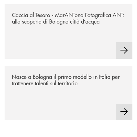
/news/2026-marantona-fotografica-ant/
Caccia al Tesoro - MarANTona Fotografica ANT:
alla scoperta di Bologna città d’acqua
/news/nasce-a-bologna-il-primo-modello-in-italia-per-trattenere-talenti-s
Nasce a Bologna il primo modello in Italia per
trattenere talenti sul territorio