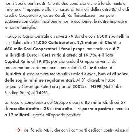
nostri Soci e per i nostri Clienti. Una condizione che è fondamentale,
insieme all’impegno e alla vicinanza ai Territori delle nostre Banche di
Credito Cooperativo, Casse Rurali, Raiffeisenkassen, per poter
sostenere con determinazione le nostre economie, le nostre imprese e
le nostre famiglie.”
Il Gruppo Cassa Centrale annovera
Banche con
in
79
1.500
sportelli
tutta Italia, oltre
,
di
e
11.000 Collaboratori
2,2 milioni
Clienti
. I
ammontano a
450 mila Soci Cooperatori
fondi propri
6,7
; il
si attesta al
, e il
miliardi di Euro
Cet1 ratio
19,7%
Total
al
posizionando il Gruppo ai vertici del
Capital Ratio
19,8%,
panorama bancario nazionale per solidità. Gli
indicatori di
si sono sempre mantenuti su valori elevati,
liquidità
ben al di sopra
Al 31 dicembre l’
delle soglie minime regolamentari.
LCR
(Liquidity Coverage Ratio) era pari al
e l’
(Net Stable
300%
NSFR
Funding Ratio) al
149%.
La raccolta complessiva del Gruppo è pari a
di cui
85 miliardi,
57
di
e
di
. Il
ammonta
raccolta diretta
28
indiretta
risparmio gestito
a
grazie all’apporto positivo:
17 miliardi,
del
, che con i comparti dedicati contribuisce al
fondo NEF