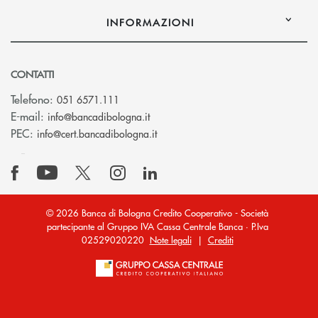
INFORMAZIONI
CONTATTI
Telefono:
051 6571.111
(si apre l’app di posta elettronica)
E-mail:
info@bancadibologna.it
(si apre l’app di posta elettronica
PEC:
info@cert.bancadibologna.it
© 2026 Banca di Bologna Credito Cooperativo - Società
partecipante al Gruppo IVA Cassa Centrale Banca · P.Iva
02529020220
Note legali
|
Crediti