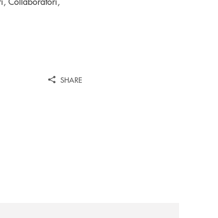
ri, Collaboratori,
SHARE
news/nasce-a-bologna-il-primo-modello-in-italia-per-trattene