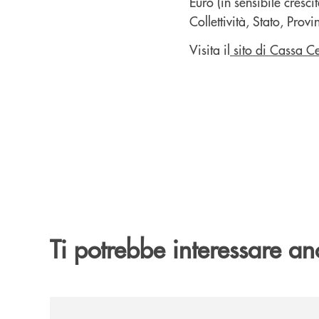
Euro (in sensibile cresci
Collettività, Stato, Provin
Visita il
sito di Cassa C
Ti potrebbe interessare an
/news/2026-194ª-edizione-della-fiera-di-san-la