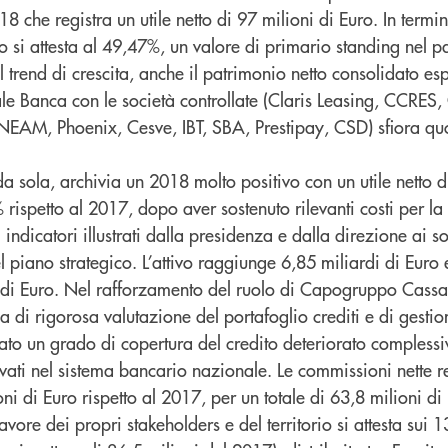
 che registra un utile netto di 97 milioni di Euro. In termini
io si attesta al 49,47%, un valore di primario standing nel
l trend di crescita, anche il patrimonio netto consolidato esp
le Banca con le società controllate (Claris Leasing, CCRES,
EAM, Phoenix, Cesve, IBT, SBA, Prestipay, CSD) sfiora quo
 sola, archivia un 2018 molto positivo con un utile netto d
 rispetto al 2017, dopo aver sostenuto rilevanti costi per la
i indicatori illustrati dalla presidenza e dalla direzione ai s
el piano strategico. L’attivo raggiunge 6,85 miliardi di Euro 
di di Euro. Nel rafforzamento del ruolo di Capogruppo Cassa
a di rigorosa valutazione del portafoglio crediti e di gestio
o un grado di copertura del credito deteriorato complessivo
evati nel sistema bancario nazionale. Le commissioni nette r
i di Euro rispetto al 2017, per un totale di 63,8 milioni di 
ore dei propri stakeholders e del territorio si attesta sui 1