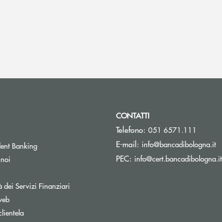
CONTATTI
Telefono:
051 6571.111
(s
E-mail:
info@bancadibologna.it
ent Banking
PEC:
info@cert.bancadibologna.it
 noi
à dei Servizi Finanziari
web
clientela