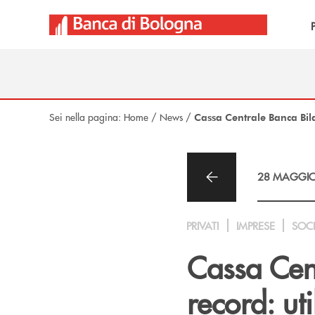
Salta al contenuto principale
Sei nella pagina:
Home
/
News
/
Cassa Centrale Banca Bi
28 MAGGIO
PRIVATI
IMPRESE
SOC
Cassa Cen
record: ut