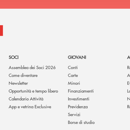
SOCI
GIOVANI
A
Assemblea dei Soci 2026
Conti
R
Come diventare
Carte
A
Newsletter
Minori
E
Opportunità e tempo libero
Finanziamenti
L
Calendario Attività
Investimenti
N
App e vetrina Exclusive
Previdenza
R
Servizi
Borse di studio