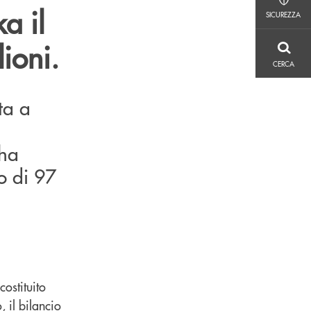
SICUREZZA
a il
SICUREZZA
ioni.
CERCA
CERCA
ta a
 ha
to di 97
ostituito
 il bilancio