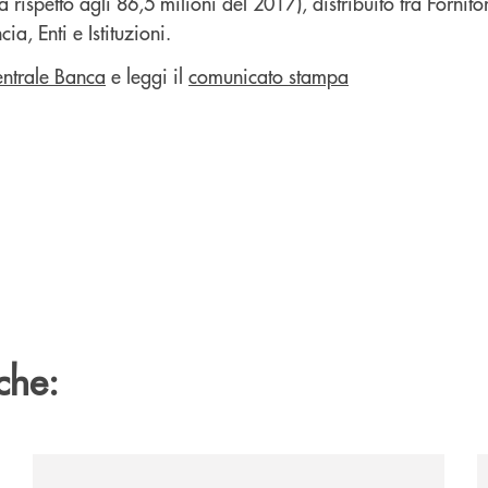
ta rispetto agli 86,5 milioni del 2017), distribuito tra Fornito
cia, Enti e Istituzioni.
entrale Banca
e leggi il
comunicato stampa
che:
zzaro/
/news/2026-marantona-fotografica-ant/
/