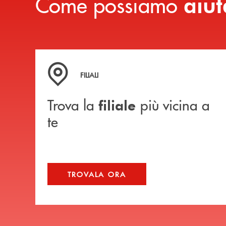
Come possiamo
aiut
Trova la filiale più vicina a te
FILIALI
Trova la
più vicina a
filiale
te
TROVALA ORA