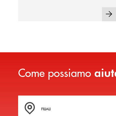
tradizione locale.
Come possiamo
aiut
Trova la filiale più vicina a te
FILIALI