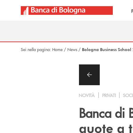
Salta al contenuto principale
Sei nella pagina:
Home
/
News
/
Bologna Business School
NOVITÀ
PRIVATI
SOCI
Banca di 
quote a t