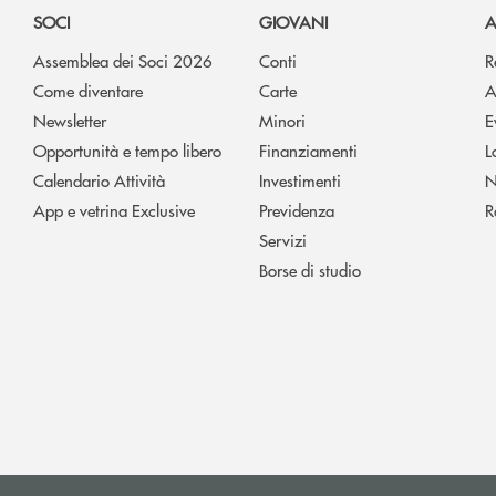
SOCI
GIOVANI
A
Assemblea dei Soci 2026
Conti
R
Come diventare
Carte
A
Newsletter
Minori
E
Opportunità e tempo libero
Finanziamenti
L
Calendario Attività
Investimenti
N
App e vetrina Exclusive
Previdenza
R
Servizi
Borse di studio