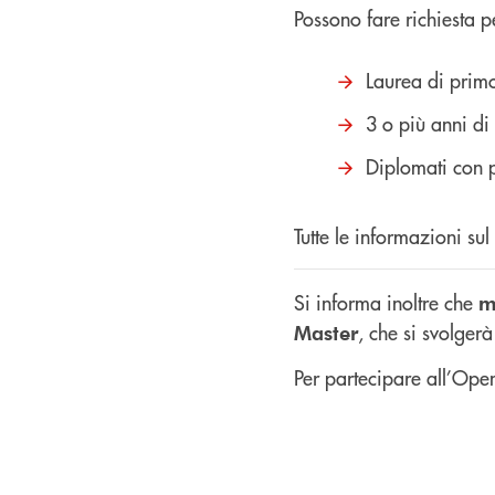
Possono fare richiesta pe
Laurea di primo
3 o più anni di
Diplomati con p
Tutte le informazioni su
Si informa inoltre che
m
, che si svolger
Master
Per partecipare all’Open