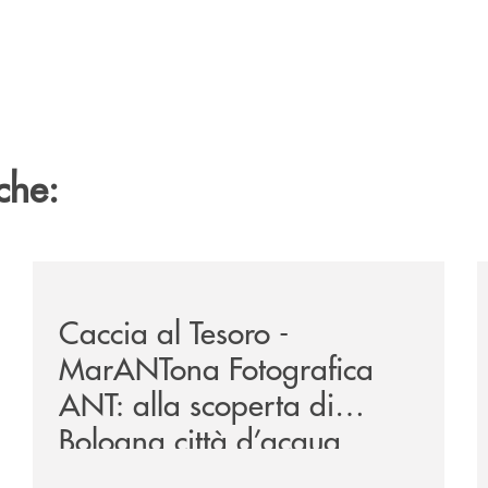
che:
zzaro/
/news/2026-marantona-fotografica-ant/
/
Caccia al Tesoro -
MarANTona Fotografica
ANT: alla scoperta di
Bologna città d’acqua