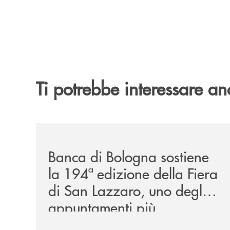
Ti potrebbe interessare an
/news/2026-194ª-edizione-della-fiera-di-san-la
Banca di Bologna sostiene
la 194ª edizione della Fiera
di San Lazzaro, uno degli
appuntamenti più
rappresentativi della