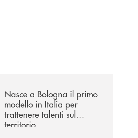
news/nasce-a-bologna-il-primo-modello-in-italia-per-trattene
Nasce a Bologna il primo
modello in Italia per
trattenere talenti sul
territorio