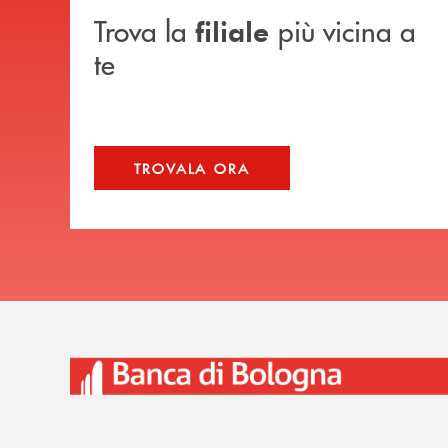
Trova la
più vicina a
filiale
te
TROVALA ORA