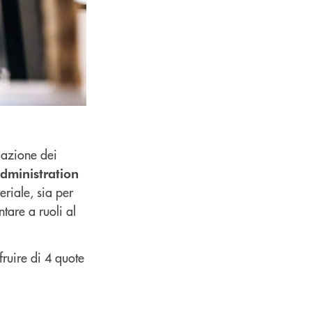
mazione dei
dministration
riale, sia per
tare a ruoli al
ruire di 4 quote