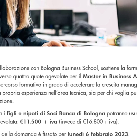
llaborazione con Bologna Business School, sostiene la for
verso quattro quote agevolate per il
Master in Business A
ercorso formativo in grado di accelerare la crescita manage
a propria esperienza nell’area tecnica, sia per chi voglia pun
nzione.
ia
potranno usuf
i figli e nipoti di Soci Banca di Bologna
gevolata:
(invece di €16.800 + iva).
€11.500 + iva
io della domanda è fissato per
.
lunedì 6 febbraio 2023