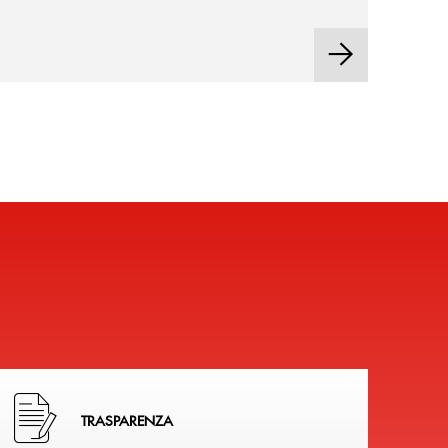
Hai bisogno di alcuni documenti ? Vai alla pagina della 
TRASPARENZA