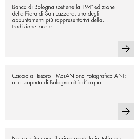
Banca di Bologna sostiene la 194ª edizione
della Fiera di San Lazzaro, uno degli
appuntamenti più rappresentativi della
tradizione locale.
/news/2026-marantona-fotografica-ant/
Caccia al Tesoro - MarANTona Fotografica ANT:
alla scoperta di Bologna città d’acqua
/news/nasce-a-bologna-il-primo-modello-in-italia-per-trattenere-talenti-s
Nasce a Bologna il primo modello in Italia per