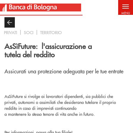
Salta al contenuto principale
MENU
PRIVATI
SOCI
TERRITORIO
AsSìFuture: l'assicurazione a
tutela del reddito
Assicurati una protezione adeguata per le tue entrate
AsSìFuture si rivolge ai lavoratori dipendenti, sia pubblici che
privati, autonomi o assimilati che desiderano tutelare il proprio
reddito in caso di imprevisti continuando
a mantenere lo stesso tenore di vita anche in futuro.
Per informazioni, passa alla tua filiale!