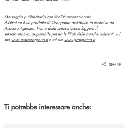
Messaggio pubblicitario con finalità promozionale.
AsSìFuture è un prodotto di Groupama distribuito in esclusiva da
Assicura Agenzia. Prima della sottoscrizione leggere il
set informativo, disponibile presso le filiali delle banche aderenti, sul
sito
www.assicuragroup.it
e sul sito
www.groupama.it
SHARE
Ti potrebbe interessare anche:
/news/2026-194ª-edizione-della-fiera-di-san-lazzaro/