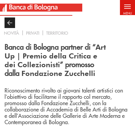
Salta al contenuto principale
MENU
NOVITÀ
PRIVATI
TERRITORIO
Banca di Bologna partner di “
Art
Up | Premio della Critica e
” promosso
dei Collezionisti
dalla
Fondazione Zucchelli
R
iconoscimento rivolto ai giovani talenti artistici con
l’obiettivo di facilitarne il rapporto col mercato,
promosso dalla Fondazione Zucchelli, con la
collaborazione di Accademia di Belle Arti di Bologna
e dell’Associazione delle Gallerie di Arte Moderna e
Contemporanea di Bologna.