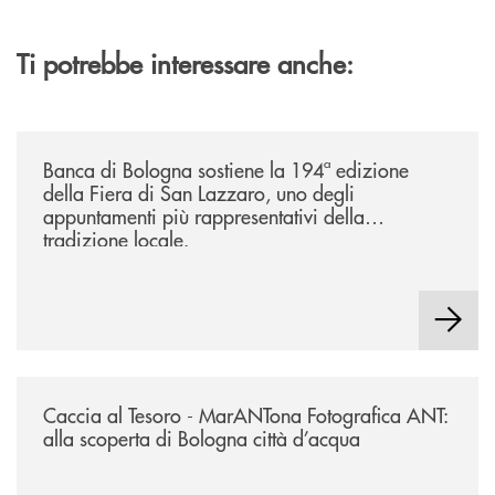
Ti potrebbe interessare anche:
/news/2026-194ª-edizione-della-fiera-di-san-lazzaro/
Banca di Bologna sostiene la 194ª edizione
della Fiera di San Lazzaro, uno degli
appuntamenti più rappresentativi della
tradizione locale.
/news/2026-marantona-fotografica-ant/
Caccia al Tesoro - MarANTona Fotografica ANT:
alla scoperta di Bologna città d’acqua