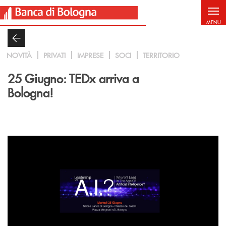
Salta al contenuto principale
MENU
NOVITÀ
PRIVATI
IMPRESE
SOCI
TERRITORIO
25 Giugno: TEDx arriva a
Bologna!