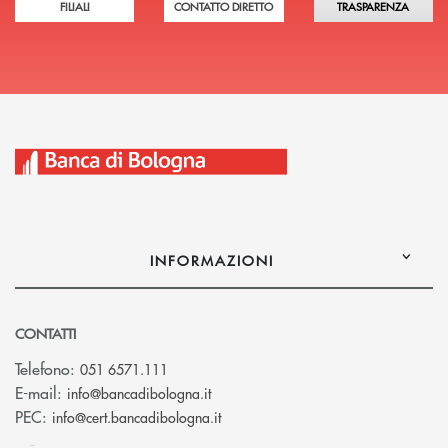
FILIALI
CONTATTO DIRETTO
TRASPARENZA
INFORMAZIONI
CONTATTI
Telefono:
051 6571.111
(si apre l’app di posta elettronica)
E-mail:
info@bancadibologna.it
(si apre l’app di posta elettronica
PEC:
info@cert.bancadibologna.it