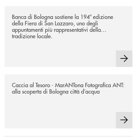
/news/2026-194ª-edizione-della-fiera-di-san-lazzaro/
Banca di Bologna sostiene la 194ª edizione
della Fiera di San Lazzaro, uno degli
appuntamenti più rappresentativi della
tradizione locale.
/news/2026-marantona-fotografica-ant/
Caccia al Tesoro - MarANTona Fotografica ANT:
alla scoperta di Bologna città d’acqua