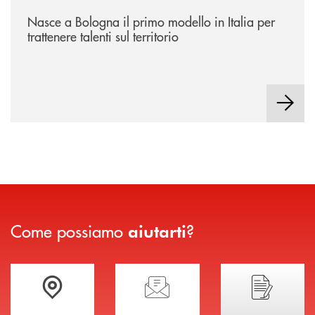
/news/nasce-a-bologna-il-primo-modello-in-italia-per-trattenere-talenti-s
Nasce a Bologna il primo modello in Italia per
trattenere talenti sul territorio
Come possiamo
?
aiutarti
Trova la filiale più vicina a te
Hai bisogno di assistenza immediata?
Hai bisogno di alcuni