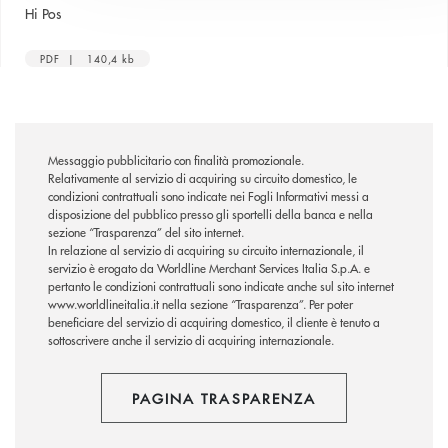
apre una nuova finestra
Hi Pos
PDF | 140,4 kb
Messaggio pubblicitario con finalità promozionale.
Relativamente al servizio di acquiring su circuito domestico, le
condizioni contrattuali sono indicate nei Fogli Informativi messi a
disposizione del pubblico presso gli sportelli della banca e nella
sezione “Trasparenza” del sito internet.
In relazione al servizio di acquiring su circuito internazionale, il
servizio è erogato da Worldline Merchant Services Italia S.p.A. e
pertanto le condizioni contrattuali sono indicate anche sul sito internet
www.worldlineitalia.it nella sezione “Trasparenza”. Per poter
beneficiare del servizio di acquiring domestico, il cliente è tenuto a
sottoscrivere anche il servizio di acquiring internazionale.
PAGINA TRASPARENZA