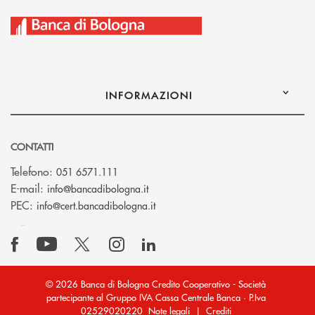
INFORMAZIONI
CONTATTI
Telefono:
051 6571.111
(si apre l’app di posta elettronica)
E-mail:
info@bancadibologna.it
(si apre l’app di posta elettronica
PEC:
info@cert.bancadibologna.it
© 2026 Banca di Bologna Credito Cooperativo - Società
partecipante al Gruppo IVA Cassa Centrale Banca · P.Iva
02529020220
Note legali
|
Crediti