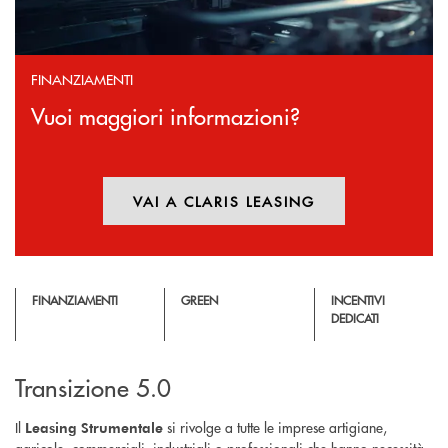
FINANZIAMENTI
Vuoi maggiori informazioni?
VAI A CLARIS LEASING
APRE UNA NUOVA FINESTR
FINANZIAMENTI
GREEN
INCENTIVI
DEDICATI
Transizione 5.0
Il
si rivolge a tutte le imprese artigiane,
Leasing Strumentale
agricole, commerciali, industriali o professionali che hanno necessità