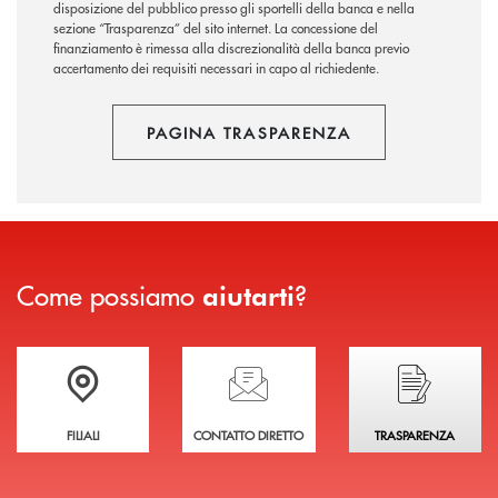
disposizione del pubblico presso gli sportelli della banca e nella
sezione “Trasparenza” del sito internet.
La concessione del
finanziamento è rimessa alla discrezionalità della banca previo
accertamento dei requisiti necessari in capo al richiedente.
PAGINA TRASPARENZA
Come possiamo
?
aiutarti
Trova la filiale più vicina a te
Hai bisogno di assistenza immediata?
Hai bisogno di alcuni
FILIALI
CONTATTO DIRETTO
TRASPARENZA