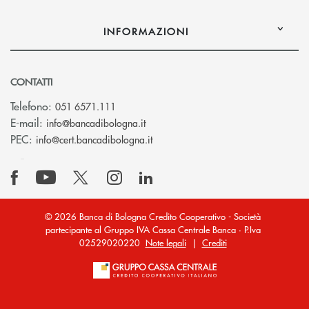
INFORMAZIONI
CONTATTI
Telefono:
051 6571.111
(si apre l’app di posta elettronica)
E-mail:
info@bancadibologna.it
(si apre l’app di posta elettronica
PEC:
info@cert.bancadibologna.it
© 2026 Banca di Bologna Credito Cooperativo - Società
partecipante al Gruppo IVA Cassa Centrale Banca · P.Iva
02529020220
Note legali
|
Crediti