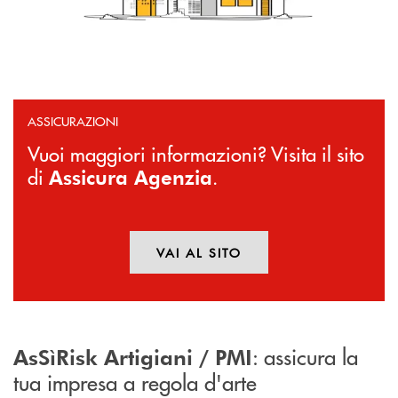
ASSICURAZIONI
Vuoi maggiori informazioni? Visita il sito
di
.
Assicura Agenzia
VAI AL SITO
APRE UNA NUOVA FINESTR
: assicura la
AsSìRisk Artigiani / PMI
tua impresa a regola d'arte