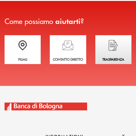
Come possiamo
?
aiutarti
Trova la filiale più vicina a te
Hai bisogno di assistenza immediata?
Hai bisogno di alcuni
FILIALI
CONTATTO DIRETTO
TRASPARENZA