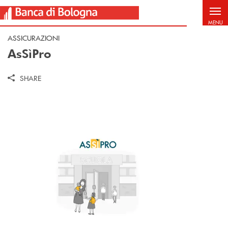
Salta al contenuto principale
MENU
ASSICURAZIONI
AsSìPro
SHARE