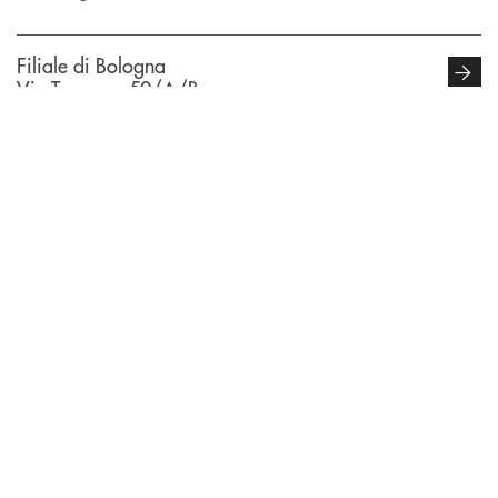
Filiale di Bologna
Via Toscana, 50/A/B
INBANK
Filiale di Bologna
Via Emilia Ponente, 150
Filiale di Bologna
Via De' Toschi, 4
Come possiamo
?
aiutarti