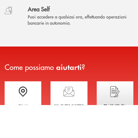
Area Self
Puoi accedere a qualsiasi ora, effettuando operazioni
bancarie in autonomia.
Come possiamo
?
aiutarti
Trova la filiale più vicina a te
Hai bisogno di assistenza immediata?
Hai bisogno di alcuni
FILIALI
CONTATTO DIRETTO
TRASPARENZA
INBANK