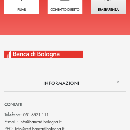
FILIALI
CONTATTO DIRETTO
TRASPARENZA
INFORMAZIONI
CONTATTI
Telefono:
051 6571.111
(si apre l’app di posta elettronica)
E-mail:
info@bancadibologna.it
(si apre l’app di posta elettronica
PEC:
info@cert.bancadibologna.it