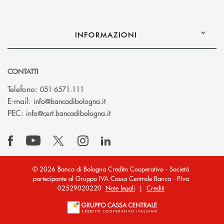
INFORMAZIONI
CONTATTI
Telefono:
051 6571.111
(si apre l’app di posta elettronica)
E-mail:
info@bancadibologna.it
(si apre l’app di posta elettronica
PEC:
info@cert.bancadibologna.it
© 2026 Banca di Bologna Credito Cooperativo - Società
partecipante al Gruppo IVA Cassa Centrale Banca · P.Iva
02529020220
Note legali
|
Crediti