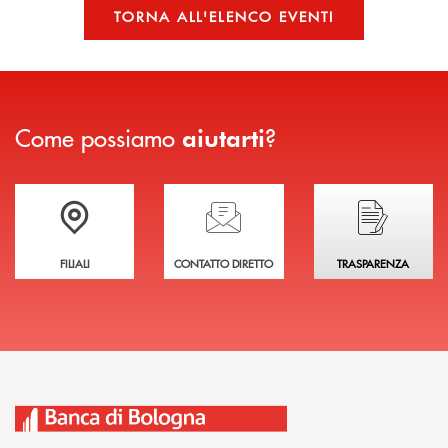
TORNA ALL'ELENCO EVENTI
Come possiamo
?
aiutarti
Trova la filiale più vicina a te
Hai bisogno di assistenza immediata?
Hai bisogno di alcuni
FILIALI
CONTATTO DIRETTO
TRASPARENZA