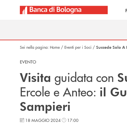
Salta al contenuto principale
Sei nella pagina:
Home
/
Eventi per i Soci
/
Succede Solo A
EVENTO
guidata con
Visita
S
Ercole e Anteo:
il G
Sampieri
18 MAGGIO 2024
17:00