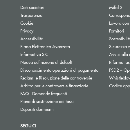
Dati societari
Mifid 2
Trasparenza
Correspond
Cookie
Lavora con
Privacy
Fornitori
Accessibilità
Sostenibilit
Firma Elettronica Avanzata
Sicurezza 
Informativa SIC
Avvisi alla 
Nuova definizione di default
Riforma tas
Disconoscimento operazioni di pagamento
PSD2 – Op
Reclami e Risoluzione delle controversie
Whistleblo
Apre una nuova finest
Arbitro per le controversie finanziarie
Codice appa
FAQ - Domande frequenti
Apre una nuova finestra
Piano di sostituzione dei tassi
Depositi dormienti
SEGUICI