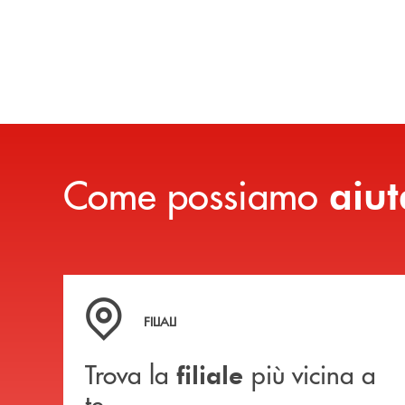
Come possiamo
aiut
Trova la filiale più vicina a te
FILIALI
Trova la
più vicina a
filiale
te