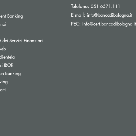
Telefono:
051 6571.111
(s
E-mail:
info@bancadibologna.it
ent Banking
PEC:
info@cert.bancadibologna.it
 noi
à dei Servizi Finanziari
web
clientela
si IBOR
Apre una nuova finestra
en Banking
wing
ra
lti