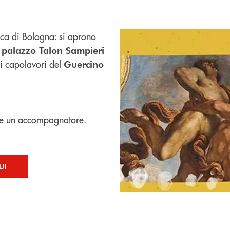
anca di Bologna: si aprono
i palazzo Talon Sampieri
ei capolavori del
Guercino
re un accompagnatore.
UI