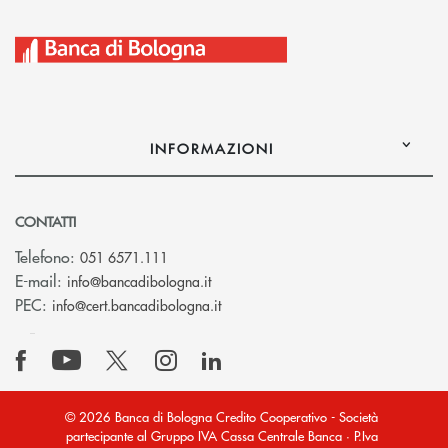
INFORMAZIONI
CONTATTI
Telefono:
051 6571.111
(si apre l’app di posta elettronica)
E-mail:
info@bancadibologna.it
(si apre l’app di posta elettronica
PEC:
info@cert.bancadibologna.it
© 2026 Banca di Bologna Credito Cooperativo - Società
partecipante al Gruppo IVA Cassa Centrale Banca · P.Iva