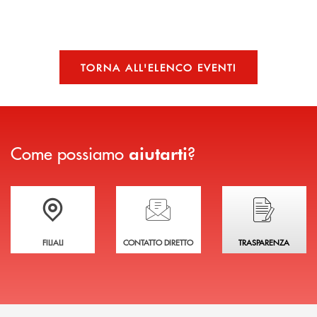
TORNA ALL'ELENCO EVENTI
Come possiamo
?
aiutarti
Trova la filiale più vicina a te
Hai bisogno di assistenza immediata?
Hai bisogno di alcuni
FILIALI
CONTATTO DIRETTO
TRASPARENZA