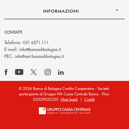
INFORMAZIONI
CONTATTI
Telefono:
051 6571.111
(si apre l’app di posta elettronica)
E-mail:
info@bancadibologna.it
(si apre l’app di posta elettronica
PEC:
info@cert.bancadibologna.it
© 2026 Banca di Bologna Credito Cooperativo - Società
partecipante al Gruppo IVA Cassa Centrale Banca · P.Iva
02529020220
Note legali
|
Crediti