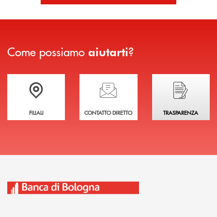
Come possiamo
?
aiutarti
Trova la filiale più vicina a te
Hai bisogno di assistenza immediata?
Hai bisogno di alcuni
FILIALI
CONTATTO DIRETTO
TRASPARENZA