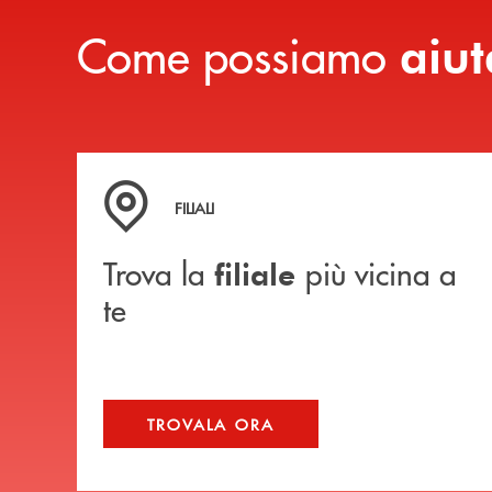
Come possiamo
aiut
Trova la filiale più vicina a te
FILIALI
Trova la
più vicina a
filiale
te
TROVALA ORA