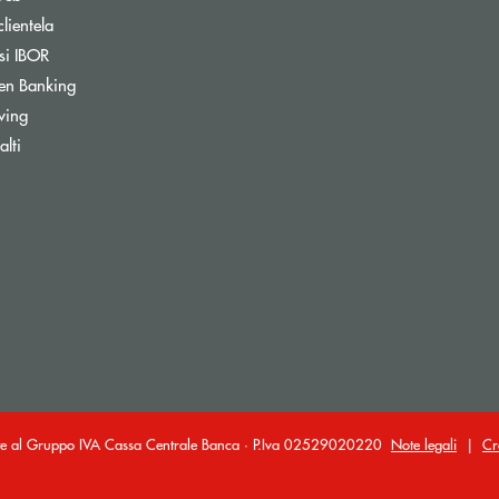
clientela
si IBOR
Apre una nuova finestra
en Banking
wing
ra
lti
ante al Gruppo IVA Cassa Centrale Banca · P.Iva 02529020220
Note legali
|
Cr