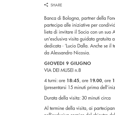
SHARE
Banca di Bologna, partner della Fon
partecipa alle iniziative per condivid
lieta di invitare il Socio con un s
un'esclusiva visita guidata gratuita a
dedicata - ‘Lucio Dalla. Anche se il
da Alessandro Nicosia.
GIOVEDI 9 GIUGNO
VIA DEI MUSEI n.8
4 turni: ore
, ore
, ore
18:45
19.00
1
(presentarsi 15 minuti prima dell’iniz
Durata della visita: 30 minuti circa
Al termine della visita, ai partecipan
nell’esclusiva cornice del chiostro 