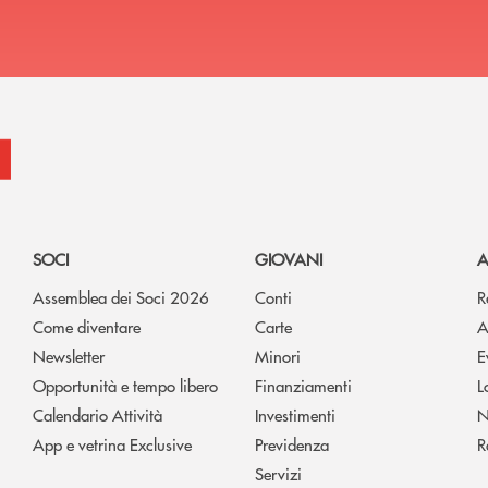
SOCI
GIOVANI
A
Assemblea dei Soci 2026
Conti
R
Come diventare
Carte
A
Newsletter
Minori
E
Opportunità e tempo libero
Finanziamenti
L
Calendario Attività
Investimenti
N
App e vetrina Exclusive
Previdenza
R
Servizi