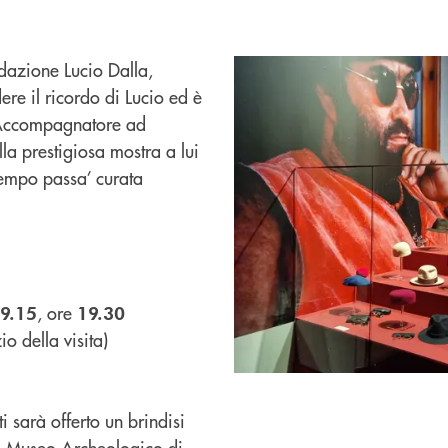
dazione Lucio Dalla,
ere il ricordo di Lucio ed è
uo Accompagnatore ad
lla prestigiosa mostra a lui
 tempo passa’ curata
, ore
9.15
19.30
io della visita)
ti sarà offerto un brindisi
del Museo Archeologico di