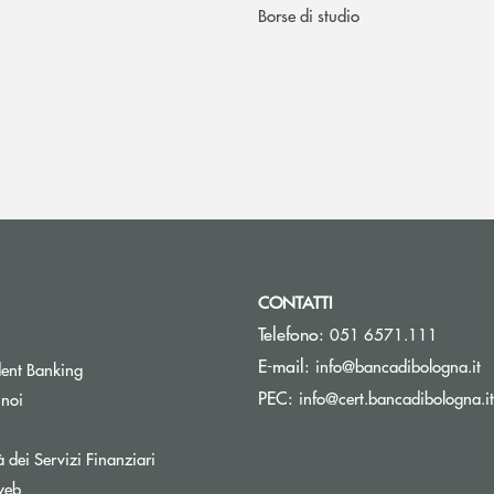
Borse di studio
CONTATTI
Telefono:
051 6571.111
(s
E-mail:
info@bancadibologna.it
ent Banking
PEC:
info@cert.bancadibologna.it
 noi
à dei Servizi Finanziari
web