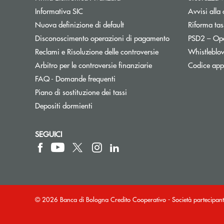
Informativa SIC
Avvisi alla 
Nuova definizione di default
Riforma tas
Disconoscimento operazioni di pagamento
PSD2 – Op
Reclami e Risoluzione delle controversie
Whistleblo
Apre una nuova finest
Arbitro per le controversie finanziarie
Codice appa
FAQ - Domande frequenti
Apre una nuova finestra
Piano di sostituzione dei tassi
Depositi dormienti
SEGUICI
© 2026 Banca di Bologna Credito Cooperativo - Società partecip