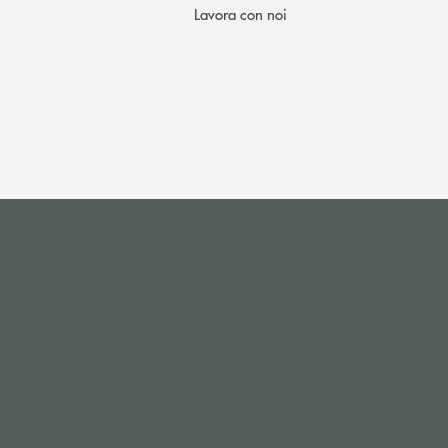
Lavora con noi
i apre l’app di posta elettronica)
(si apre l’app di posta elettronica)