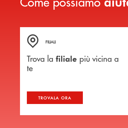
Come possiamo
aiut
Trova la filiale più vicina a te
FILIALI
Trova la
più vicina a
filiale
te
TROVALA ORA