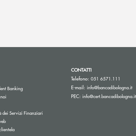
CONTATTI
Telefono:
051 6571.111
(s
E-mail:
info@bancadibologna.it
ent Banking
PEC:
info@cert.bancadibologna.it
 noi
à dei Servizi Finanziari
web
clientela