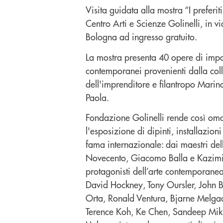
Visita guidata alla mostra “I preferit
Centro Arti e Scienze Golinelli, in 
Bologna ad ingresso gratuito.
La mostra presenta 40 opere di impor
contemporanei provenienti dalla col
dell'imprenditore e filantropo Marin
Paola.
Fondazione Golinelli rende così om
l'esposizione di dipinti, installazioni 
fama internazionale: dai maestri de
Novecento, Giacomo Balla e Kazimir
protagonisti dell’arte contemporane
David Hockney, Tony Oursler, John B
Orta, Ronald Ventura, Bjarne Melga
Terence Koh, Ke Chen, Sandeep Mikh