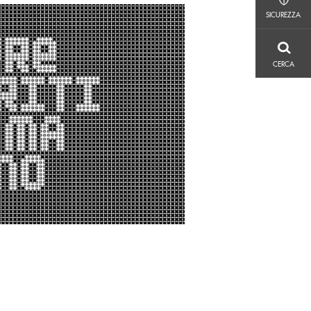
SICUREZZA
SICUREZZA
CERCA
CERCA