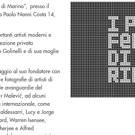
i di Marino”, presso il
via Paolo Nanni Costa 14,
tanti artisti moderni e
lezione privata
o Golinelli e di sua moglie
aggio al suo fondatore con
e fotografie di artisti di
lle avanguardie del
 Malevič, ad alcuni
a internazionale, come
aldessarri, Lucy e Jorge
ard, Warren Isensee,
erjee e Alfred