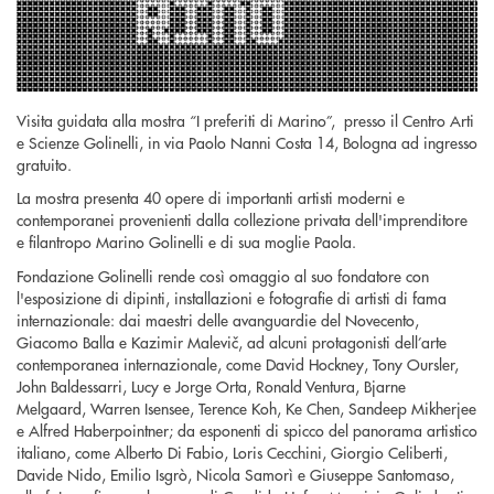
Visita guidata alla mostra “I preferiti di Marino”, presso il Centro Arti
e Scienze Golinelli, in via Paolo Nanni Costa 14, Bologna ad ingresso
gratuito.
La mostra presenta 40 opere di importanti artisti moderni e
contemporanei provenienti dalla collezione privata dell'imprenditore
e filantropo Marino Golinelli e di sua moglie Paola.
Fondazione Golinelli rende così omaggio al suo fondatore con
l'esposizione di dipinti, installazioni e fotografie di artisti di fama
internazionale: dai maestri delle avanguardie del Novecento,
Giacomo Balla e Kazimir Malevič, ad alcuni protagonisti dell’arte
contemporanea internazionale, come David Hockney, Tony Oursler,
John Baldessarri, Lucy e Jorge Orta, Ronald Ventura, Bjarne
Melgaard, Warren Isensee, Terence Koh, Ke Chen, Sandeep Mikherjee
e Alfred Haberpointner; da esponenti di spicco del panorama artistico
italiano, come Alberto Di Fabio, Loris Cecchini, Giorgio Celiberti,
Davide Nido, Emilio Isgrò, Nicola Samorì e Giuseppe Santomaso,