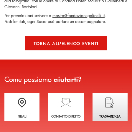
alla fotografia, con le opere di Candida Hofer, Maurizio Galimberti e
Giovanni Bortolani.
Per prenotazioni scrivere a
mostra@fondazionegolinelli.it
.
Posti limitati, ogni Socio può portare un accompagnatore.
TORNA ALL'ELENCO EVENTI
Come possiamo
?
aiutarti
Trova la filiale più vicina a te
Hai bisogno di assistenza immediata?
Hai bisogno di alcuni
FILIALI
CONTATTO DIRETTO
TRASPARENZA