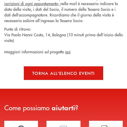
iscrizioni di ogni appuntamento;
nella mail è necessario indicare la
data della visita, i dati del Socio, il numero della Tessera Socio e i
dati dell’accompagnatore. Ricordiamo che il giorno della visita è
necessario esibire all’ingresso la Tessera Socio.
Punto di ritrovo:
Via Paolo Nanni Costa, 14, Bologna (10 minuti prima dell’inizio della
visita)
Maggiori informazioni sul progetto
qui
TORNA ALL'ELENCO EVENTI
Come possiamo
?
aiutarti
Trova la filiale più vicina a te
Hai bisogno di assistenza immediata?
Hai bisogno di alcuni