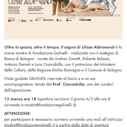
è la
Oltre lo spazio, oltre il tempo. Il sogno di Ulisse Aldrovandi
nuova mostra di Fondazione Golinelli - realizzata con il sostegno di
Banca di Bologna - curata da Andrea Zanotti, Roberto Balzani,
Antonio Danieli e Luca Ciancabilla, con il patrocinio del Ministero
della Cultura, della Regione Emilia-Romagna e il Comune di Bologna.
Visita guidata GRATUITA riservata al Socio e a un suo
accompagnatore, tenuta dal
uno dei curatori
Prof. Ciancabilla,
dell’esposizione.
(apertura iscrizioni il giorno 6/3 alle ore 8
15 marzo ore 18
scrivendo a mostra@fondazionegolinelli.it)
:
ATTENZIONE
per partecipare è necessario iscriversi scrivendo una mail all’indirizzo
mostra@fondazionegolinelli.it
a partire dalla data di apertura