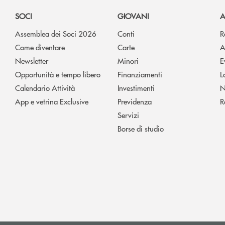
SOCI
GIOVANI
A
Assemblea dei Soci 2026
Conti
R
Come diventare
Carte
A
Newsletter
Minori
E
Opportunità e tempo libero
Finanziamenti
L
Calendario Attività
Investimenti
N
App e vetrina Exclusive
Previdenza
R
Servizi
Borse di studio