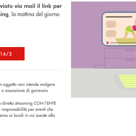
viato via mail il link per
, la mattina del giorno
ming
 16/2
n oggetto non intende svolgere
ne o assunzione di garanzia.
a in diretta streaming CON l’ENTE
 responsabilità per eventi che
no ai locali in cui assiste alla