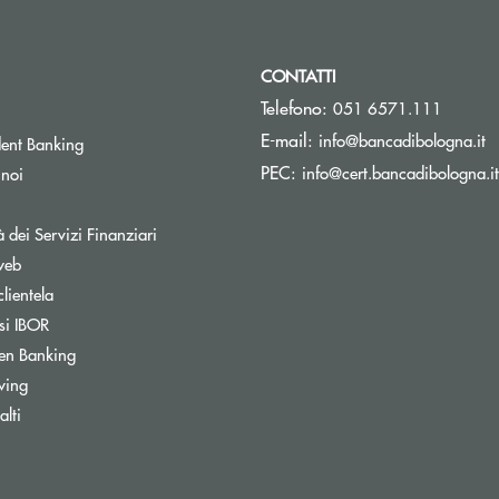
CONTATTI
Telefono:
051 6571.111
(s
E-mail:
info@bancadibologna.it
ent Banking
PEC:
info@cert.bancadibologna.it
 noi
à dei Servizi Finanziari
web
clientela
si IBOR
Apre una nuova finestra
en Banking
wing
ra
lti