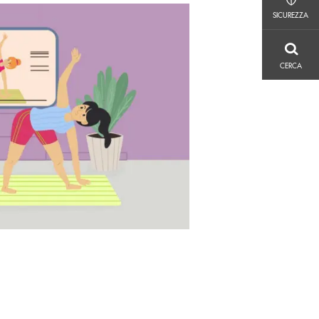
SICUREZZA
SICUREZZA
CERCA
CERCA