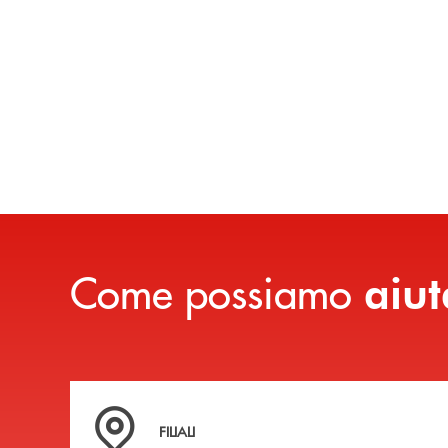
Come possiamo
aiut
Trova la filiale più vicina a te
FILIALI