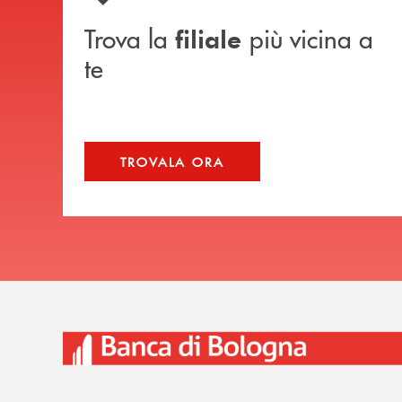
Trova la
più vicina a
filiale
te
TROVALA ORA