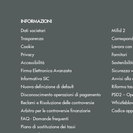
INFORMAZIONI
Dati societari
Mifid 2
Trasparenza
Correspond
Cookie
Lavora con
Privacy
Fornitori
Accessibilità
Sostenibilit
Firma Elettronica Avanzata
Sicurezza 
Informativa SIC
Avvisi alla 
Nuova definizione di default
Riforma tas
Disconoscimento operazioni di pagamento
PSD2 – Op
Reclami e Risoluzione delle controversie
Whistleblo
Apre una nuova finest
Arbitro per le controversie finanziarie
Codice appa
FAQ - Domande frequenti
Apre una nuova finestra
Piano di sostituzione dei tassi