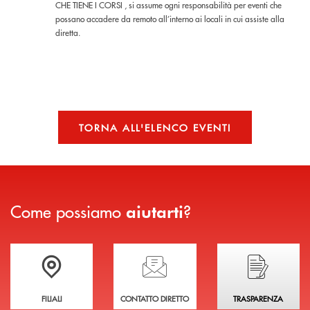
CHE TIENE I CORSI , si assume ogni responsabilità per eventi che
possano accadere da remoto all’interno ai locali in cui assiste alla
diretta.
TORNA ALL'ELENCO EVENTI
Come possiamo
?
aiutarti
Trova la filiale più vicina a te
Hai bisogno di assistenza immediata?
Hai bisogno di alcuni
FILIALI
CONTATTO DIRETTO
TRASPARENZA