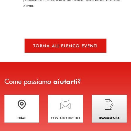
diretta.
TORNA ALL'ELENCO EVENTI
Come possiamo
?
aiutarti
Trova la filiale più vicina a te
Hai bisogno di assistenza immediata?
Hai bisogno di alcuni
FILIALI
CONTATTO DIRETTO
TRASPARENZA