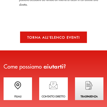
diretta.
TORNA ALL'ELENCO EVENTI
Come possiamo
?
aiutarti
Trova la filiale più vicina a te
Hai bisogno di assistenza immediata?
Hai bisogno di alcuni
FILIALI
CONTATTO DIRETTO
TRASPARENZA