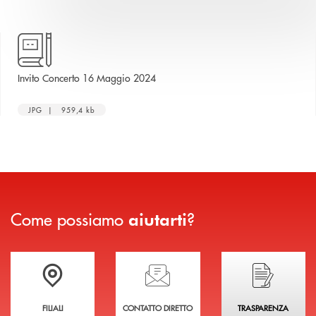
apre una nuova finestra
Invito Concerto 16 Maggio 2024
JPG | 959,4 kb
Come possiamo
?
aiutarti
Trova la filiale più vicina a te
Hai bisogno di assistenza immediata?
Hai bisogno di alcuni
FILIALI
CONTATTO DIRETTO
TRASPARENZA