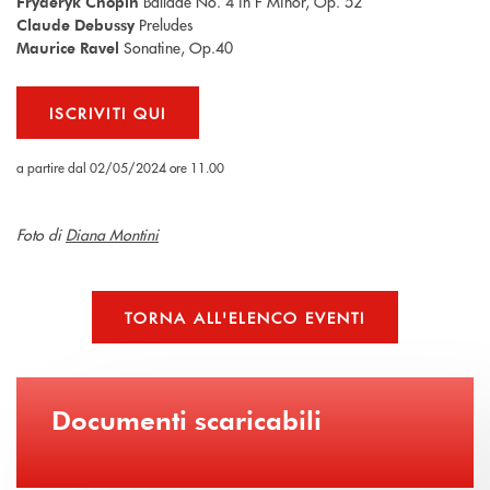
Ballade No. 4 in F Minor, Op. 52
Fryderyk Chopin
Preludes
Claude Debussy
Sonatine, Op.40
Maurice Ravel
ISCRIVITI QUI
a partire dal
02/05/2024
ore 11.00
Foto di
Diana Montini
TORNA ALL'ELENCO EVENTI
Documenti scaricabili