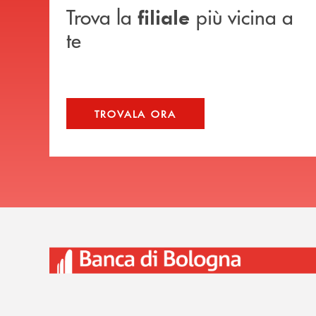
Trova la
più vicina a
filiale
te
TROVALA ORA