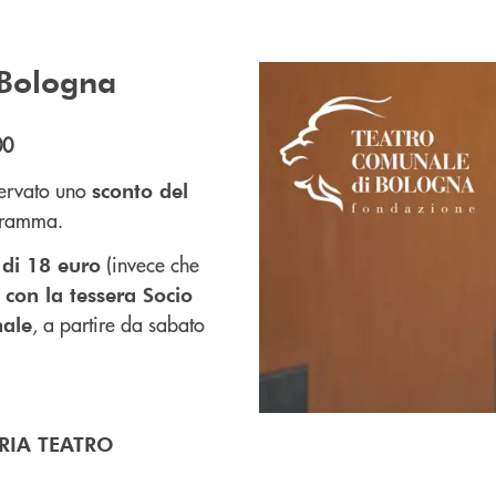
 Bologna
00
servato uno
sconto del
ogramma.
(invece che
 di 18 euro
i
con la tessera Socio
, a partire da sabato
nale
ERIA TEATRO