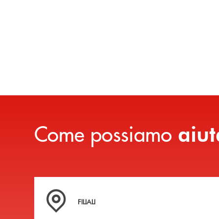
Come possiamo
aiut
Trova la filiale più vicina a te
FILIALI