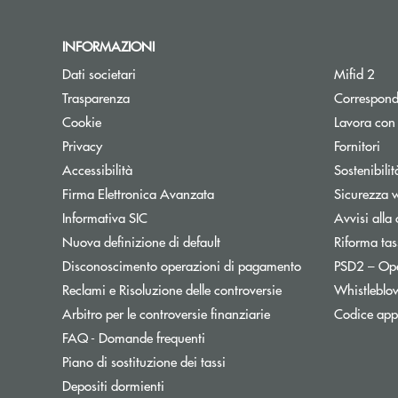
INFORMAZIONI
Dati societari
Mifid 2
Trasparenza
Correspond
Cookie
Lavora con
Privacy
Fornitori
Accessibilità
Sostenibilit
Firma Elettronica Avanzata
Sicurezza 
Informativa SIC
Avvisi alla 
Nuova definizione di default
Riforma tas
Disconoscimento operazioni di pagamento
PSD2 – Op
Reclami e Risoluzione delle controversie
Whistleblo
Apre una nuova finest
Arbitro per le controversie finanziarie
Codice appa
FAQ - Domande frequenti
Apre una nuova finestra
Piano di sostituzione dei tassi
Depositi dormienti