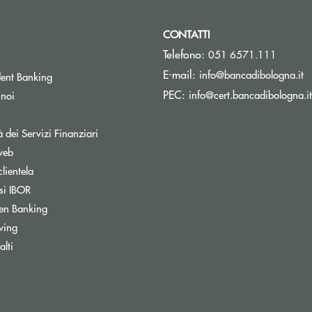
CONTATTI
Telefono:
051 6571.111
(s
E-mail:
info@bancadibologna.it
ent Banking
PEC:
info@cert.bancadibologna.it
 noi
à dei Servizi Finanziari
web
clientela
si IBOR
Apre una nuova finestra
en Banking
wing
ra
lti