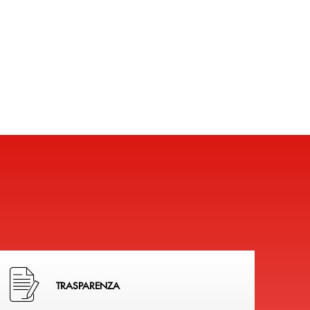
Hai bisogno di alcuni documenti ? Vai alla pagina della 
TRASPARENZA