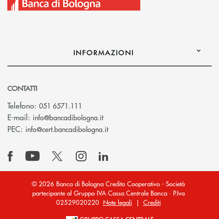
INFORMAZIONI
CONTATTI
Telefono:
051 6571.111
(si apre l’app di posta elettronica)
E-mail:
info@bancadibologna.it
(si apre l’app di posta elettronica
PEC:
info@cert.bancadibologna.it
© 2026 Banca di Bologna Credito Cooperativo - Società
partecipante al Gruppo IVA Cassa Centrale Banca · P.Iva
02529020220
Note legali
|
Crediti