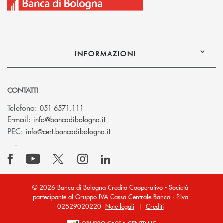
INFORMAZIONI
CONTATTI
Telefono:
051 6571.111
(si apre l’app di posta elettronica)
E-mail:
info@bancadibologna.it
(si apre l’app di posta elettronica
PEC:
info@cert.bancadibologna.it
© 2026 Banca di Bologna Credito Cooperativo - Società
partecipante al Gruppo IVA Cassa Centrale Banca · P.Iva
02529020220
Note legali
|
Crediti