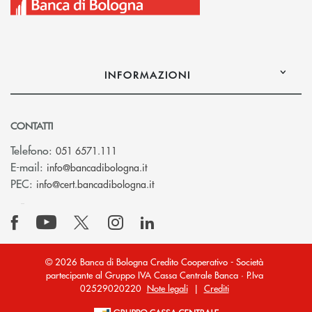
INFORMAZIONI
CONTATTI
Telefono:
051 6571.111
(si apre l’app di posta elettronica)
E-mail:
info@bancadibologna.it
(si apre l’app di posta elettronica
PEC:
info@cert.bancadibologna.it
© 2026 Banca di Bologna Credito Cooperativo - Società
partecipante al Gruppo IVA Cassa Centrale Banca · P.Iva
02529020220
Note legali
|
Crediti