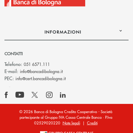
INFORMAZIONI
CONTATTI
Telefono:
051 6571.111
(si apre l’app di posta elettronica)
E-mail:
info@bancadibologna.it
(si apre l’app di posta elettronica
PEC:
info@cert.bancadibologna.it
© 2026 Banca di Bologna Credito Cooperativo - Società
partecipante al Gruppo IVA Cassa Centrale Banca · P.Iva
02529020220
Note legali
|
Crediti