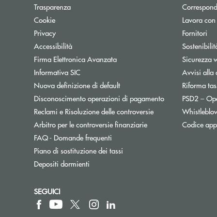
Trasparenza
Correspond
Cookie
Lavora con
Privacy
Fornitori
Accessibilità
Sostenibilit
Firma Elettronica Avanzata
Sicurezza 
Informativa SIC
Avvisi alla 
Nuova definizione di default
Riforma tas
Disconoscimento operazioni di pagamento
PSD2 – Op
Reclami e Risoluzione delle controversie
Whistleblo
Apre una nuova finest
Arbitro per le controversie finanziarie
Codice appa
FAQ - Domande frequenti
Apre una nuova finestra
Piano di sostituzione dei tassi
Depositi dormienti
SEGUICI