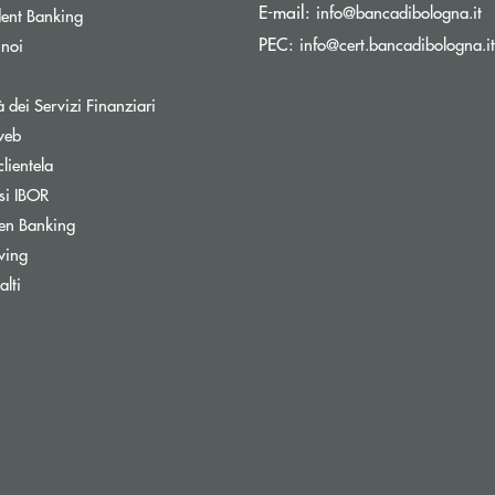
(s
E-mail:
info@bancadibologna.it
ent Banking
PEC:
info@cert.bancadibologna.it
 noi
à dei Servizi Finanziari
web
clientela
si IBOR
Apre una nuova finestra
en Banking
wing
ra
lti