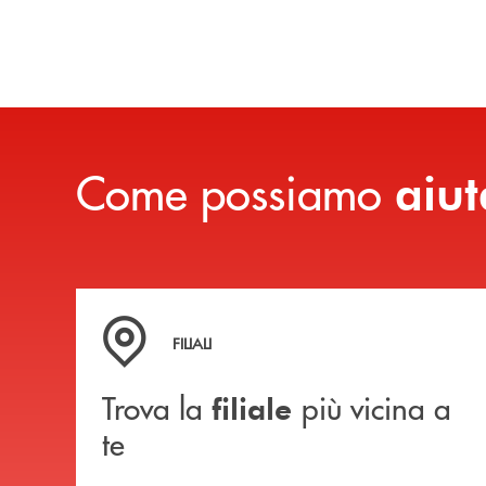
Come possiamo
aiut
Trova la filiale più vicina a te
FILIALI
Trova la
più vicina a
filiale
te