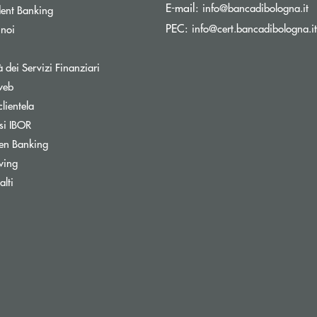
(s
E-mail:
info@bancadibologna.it
ent Banking
PEC:
info@cert.bancadibologna.it
 noi
à dei Servizi Finanziari
web
clientela
si IBOR
Apre una nuova finestra
en Banking
wing
ra
lti