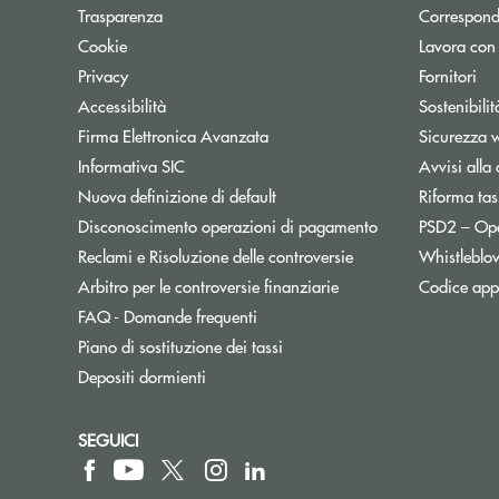
Trasparenza
Correspond
Cookie
Lavora con
Privacy
Fornitori
Accessibilità
Sostenibilit
Firma Elettronica Avanzata
Sicurezza 
Informativa SIC
Avvisi alla 
Nuova definizione di default
Riforma tas
Disconoscimento operazioni di pagamento
PSD2 – Op
Reclami e Risoluzione delle controversie
Whistleblo
Apre una nuova finest
Arbitro per le controversie finanziarie
Codice appa
FAQ - Domande frequenti
Apre una nuova finestra
Piano di sostituzione dei tassi
Depositi dormienti
SEGUICI