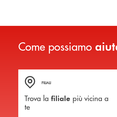
Come possiamo
aiut
Trova la filiale più vicina a te
FILIALI
Trova la
più vicina a
filiale
te