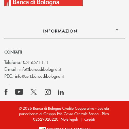
INFORMAZIONI
CONTATTI
Telefono:
051 6571.111
(si apre l’app di posta elettronica)
E-mail:
info@bancadibologna.it
(si apre l’app di posta elettronica
PEC:
info@cert.bancadibologna.it
© 2026 Banca di Bologna Credito Cooperativo - Società
partecipante al Gruppo IVA Cassa Centrale Banca · P.Iva
02529020220
Note legali
|
Crediti